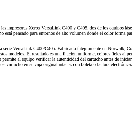
para las impresoras Xerox VersaLink C400 y C405, dos de los equipos lás
o está pensado para entornos de alto volumen donde el color forma part
 la serie VersaLink C400/C405. Fabricado íntegramente en Norwalk, Con
estos modelos. El resultado es una fijación uniforme, colores fieles al p
e permite al equipo verificar la autenticidad del cartucho antes de ini
 cartucho en su caja original intacta, con boleta o factura electrónica.