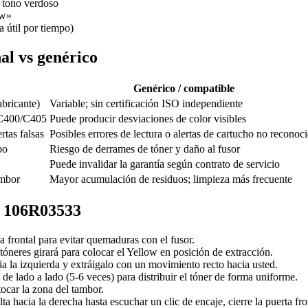
n tono verdoso
ow»
 útil por tiempo)
al vs genérico
Genérico / compatible
abricante)
Variable; sin certificación ISO independiente
k C400/C405
Puede producir desviaciones de color visibles
rtas falsas
Posibles errores de lectura o alertas de cartucho no reconoc
po
Riesgo de derrames de tóner y daño al fusor
Puede invalidar la garantía según contrato de servicio
ambor
Mayor acumulación de residuos; limpieza más frecuente
x 106R03533
a frontal para evitar quemaduras con el fusor.
tóneres girará para colocar el Yellow en posición de extracción.
cia la izquierda y extráigalo con un movimiento recto hacia usted.
e lado a lado (5-6 veces) para distribuir el tóner de forma uniforme.
tocar la zona del tambor.
lta hacia la derecha hasta escuchar un clic de encaje, cierre la puerta fr