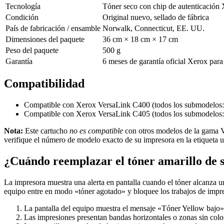
Tecnología
Tóner seco con chip de autenticación
Condición
Original nuevo, sellado de fábrica
País de fabricación / ensamble
Norwalk, Connecticut, EE. UU.
Dimensiones del paquete
36 cm × 18 cm × 17 cm
Peso del paquete
500 g
Garantía
6 meses de garantía oficial Xerox para
Compatibilidad
Compatible con Xerox VersaLink C400 (todos los submodelo
Compatible con Xerox VersaLink C405 (todos los submodelo
Nota:
Este cartucho
no es compatible
con otros modelos de la gama Ve
verifique el número de modelo exacto de su impresora en la etiqueta ub
¿Cuándo reemplazar el tóner amarillo de 
La impresora muestra una alerta en pantalla cuando el tóner alcanza
equipo entre en modo «tóner agotado» y bloquee los trabajos de impre
La pantalla del equipo muestra el mensaje «Tóner Yellow bajo» 
Las impresiones presentan bandas horizontales o zonas sin colo