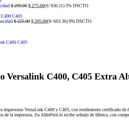
acidad
$
290.00
$
275.00
(S/ 930.11)
5% DSCTO
pacidad
$
225.00
$
205.00
(S/ 693.36)
9% DSCTO
o Versalink C400, C405 Extra Al
ara impresoras VersaLink C400 y C405, con rendimiento certificado de
s de la impresora. En AllinPerú lo recibe sellado de fábrica, con compr