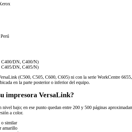
 Xerox
 Perú
s: C400/DN, C400/N)
s: C405/DN, C405/N)
rsaLink (C500, C505, C600, C605) ni con la serie WorkCentre 6655, que
icada en la parte posterior o inferior del equipo.
su impresora VersaLink?
 un nivel bajo; en ese punto quedan entre 200 y 500 páginas aproximada
sión a color.
o similar
r amarillo