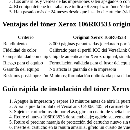
Los amarillos y verdes de las impresiones salen apagados o co
El equipo detiene los trabajos e indica «Reemplazar tóner Yell
Han pasado más de 24 meses desde que instaló el cartucho (vida
Ventajas del tóner Xerox 106R03533 origin
Criterio
Original Xerox 106R03533
Rendimiento
8 000 páginas garantizadas (declarado por f
Fidelidad de color
Calibrado para el perfil ICC del VersaLin
Compatibilidad con chip
Chip de autenticación Xerox original; sin ale
Riesgo para el equipo
Formulación validada para el fusor del equi
Garantía del equipo
No afecta la garantía de la impresora
Residuos post-impresión
Mínimos; formulación optimizada para el t
Guía rápida de instalación del tóner Xero
Apague la impresora y espere 10 minutos antes de abrir la puert
Abra la puerta frontal del VersaLink C400/C405; el carrusel de 
Sujete el cartucho usado por el asa, gire un cuarto de vuelta ha
Retire el nuevo 106R03533 de su embalaje; agítelo suavemente d
Retire el precinto naranja de protección del cartucho nuevo sin 
Inserte el cartucho en la ranura amarilla, gírelo un cuarto de vue