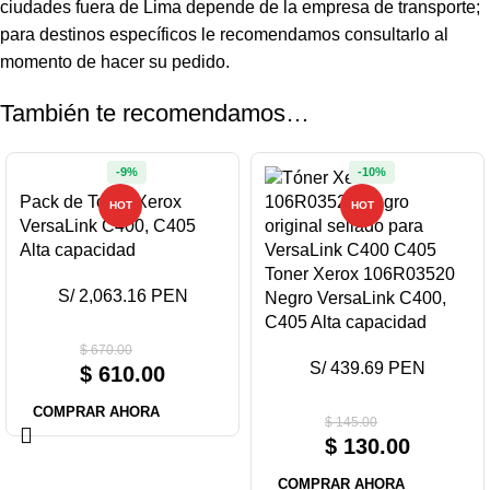
ciudades fuera de Lima depende de la empresa de transporte;
para destinos específicos le recomendamos consultarlo al
momento de hacer su pedido.
También te recomendamos…
-9%
-10%
Pack de Toner Xerox
HOT
HOT
VersaLink C400, C405
Alta capacidad
Toner Xerox 106R03520
S/ 2,063.16 PEN
Negro VersaLink C400,
C405 Alta capacidad
$
670.00
S/ 439.69 PEN
$
610.00
COMPRAR AHORA
$
145.00
$
130.00
COMPRAR AHORA