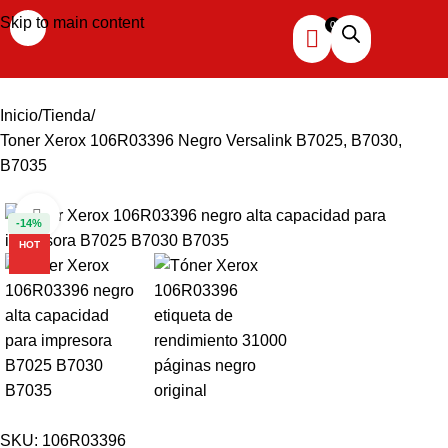
Skip to main content
Inicio
Tienda
Toner Xerox 106R03396 Negro Versalink B7025, B7030,
B7035
Haga clic para ampliar
-14%
HOT
SKU:
106R03396