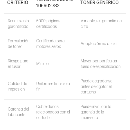
CRITERIO
TONER GENÉRICO
106R02782
Rendimiento
6000 páginas
Variable, sin garantía de
garantizado
certificadas
cifra
Formulación
Certificada para
Adaptación no oficial
de tóner
motores Xerox
Riesgo para
Mayor por partículas
Mínimo
el fusor
fuera de especificación
Puede degradarse
Calidad de
Uniforme de inicio a
antes de agotar el
impresión
fin
cartucho
Cubre daños
Puede invalidar la
Garantía del
relacionados con el
garantía de la
fabricante
cartucho
impresora