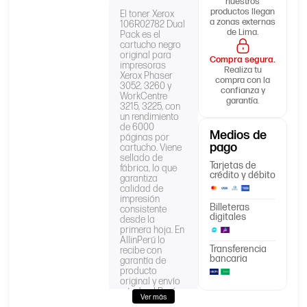
nuestros
productos llegan
El toner Xerox
a zonas externas
106R02782 Dual
de Lima.
Pack es el
cartucho negro
original para
Compra segura.
impresoras
Realiza tu
Xerox Phaser
compra con la
3052, 3260 y
confianza y
WorkCentre
garantía.
3215, 3225, con
un rendimiento
de 6000
Medios de
páginas por
pago
cartucho. Viene
sellado de
Tarjetas de
fábrica, lo que
crédito y débito
garantiza
calidad de
impresión
Billeteras
consistente
digitales
desde la
primera hoja. En
AllinPerú lo
Transferencia
recibe con
bancaria
garantía de
producto
original y envío
a todo el Perú.
Ver más