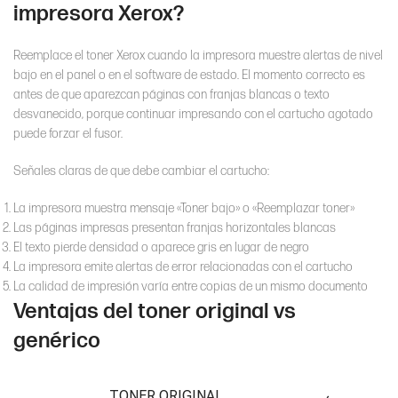
impresora Xerox?
Reemplace el toner Xerox cuando la impresora muestre alertas de nivel
bajo en el panel o en el software de estado. El momento correcto es
antes de que aparezcan páginas con franjas blancas o texto
desvanecido, porque continuar impresando con el cartucho agotado
puede forzar el fusor.
Señales claras de que debe cambiar el cartucho:
La impresora muestra mensaje «Toner bajo» o «Reemplazar toner»
Las páginas impresas presentan franjas horizontales blancas
El texto pierde densidad o aparece gris en lugar de negro
La impresora emite alertas de error relacionadas con el cartucho
La calidad de impresión varía entre copias de un mismo documento
Ventajas del toner original vs
genérico
TONER ORIGINAL