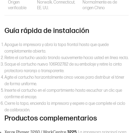
Origen
Norwalk, Connecticut,
Normalmente es de
verificable
EE. UU.
origen Chino
Guía rápida de instalación
Apague la impresora y abra la tapa frontal hasta que quede
completamente abierta.
Retire el cartucho usado tirando suavemente hacia usted en línea recta.
Saque el cartucho nuevo 106R02782 de su embalaje y retire la cinta
protectora naranja o transparente.
Agite el cartucho horizontalmente cinco veces para distribuir el tóner
de forma uniforme.
Inserte el cartucho en el compartimiento hasta escuchar un clic que
confirme el encaje.
Cierre la tapa, encienda la impresora y espere a que complete el ciclo
de calibración.
Productos complementarios
Xerox Phaser 3260 / WorkCentre
3225
: La impresora principal para