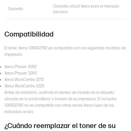
Garantía oficial Xerox para el mercado
Garantía
peruano.
Compatibilidad
El toner Xerox 106R02782 es compatible con los siguientes modelos de
impresora:
Xerox Phaser 3052
Xerox Phaser 3260
Xerox WorkCentre 3215
Xerox WorkCentre 3225
Antes de instalarlo, confirme el número de modelo en la etiqueta
ubicada en la parte inferior o trasera de su impresora. El cartucho
106R02782 no es compatible con otras series Xerox fuera de las
indicadas arriba.
¿Cuándo reemplazar el toner de su