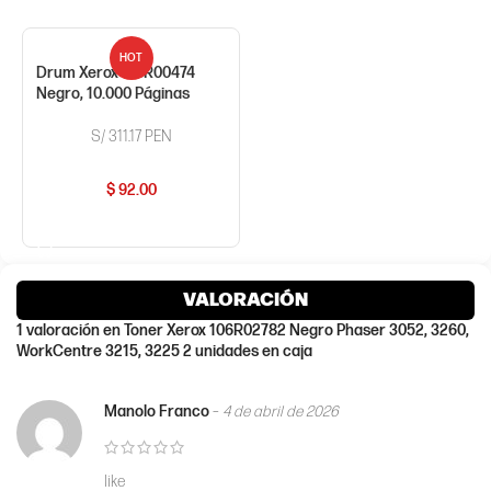
HOT
Drum Xerox 101R00474
Negro, 10.000 Páginas
S/ 311.17 PEN
$
92.00
COMPRAR AHORA
VALORACIÓN
1 valoración en
Toner Xerox 106R02782 Negro Phaser 3052, 3260,
WorkCentre 3215, 3225 2 unidades en caja
Manolo Franco
–
4 de abril de 2026
like