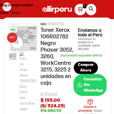
Skip to main content
Inicio
Tienda
106R02782
SKU:
-
Toner Xerox
Enviamos
a
9%
todo el Perú
106R02782
HOT
Llevamos tu
Negro
producto a
Haga clic para ampliar
cualquier parte
Phaser 3052,
del país
3260,
WorkCentre
Comprar
3215, 3225 2
Ahora
unidades en
Consultar
caja
Via
WhatsApp
$
170.00
$
155.00
(S/ 524.25)
Envíos a
9% DSCTO
provincia.
Todos