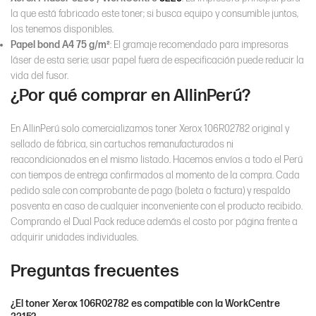
la que está fabricado este toner; si busca equipo y consumible juntos,
los tenemos disponibles.
Papel bond A4 75 g/m²
: El gramaje recomendado para impresoras
láser de esta serie; usar papel fuera de especificación puede reducir la
vida del fusor.
¿Por qué comprar en AllinPerú?
En AllinPerú solo comercializamos toner Xerox 106R02782 original y
sellado de fábrica, sin cartuchos remanufacturados ni
reacondicionados en el mismo listado. Hacemos envíos a todo el Perú
con tiempos de entrega confirmados al momento de la compra. Cada
pedido sale con comprobante de pago (boleta o factura) y respaldo
posventa en caso de cualquier inconveniente con el producto recibido.
Comprando el Dual Pack reduce además el costo por página frente a
adquirir unidades individuales.
Preguntas frecuentes
¿El toner Xerox 106R02782 es compatible con la WorkCentre