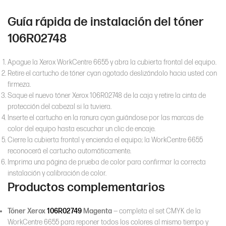
Guía rápida de instalación del tóner
106R02748
Apague la Xerox WorkCentre 6655 y abra la cubierta frontal del equipo.
Retire el cartucho de tóner cyan agotado deslizándolo hacia usted con
firmeza.
Saque el nuevo tóner Xerox 106R02748 de la caja y retire la cinta de
protección del cabezal si la tuviera.
Inserte el cartucho en la ranura cyan guiándose por las marcas de
color del equipo hasta escuchar un clic de encaje.
Cierre la cubierta frontal y encienda el equipo; la WorkCentre 6655
reconocerá el cartucho automáticamente.
Imprima una página de prueba de color para confirmar la correcta
instalación y calibración de color.
Productos complementarios
Tóner Xerox
106R02749
Magenta
— completa el set CMYK de la
WorkCentre 6655 para reponer todos los colores al mismo tiempo y