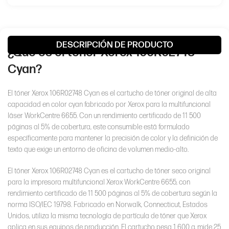
Workcentre
6655
Color: Cian
Rendimiento:
11,500 páginas
Marca: Xerox
DESCRIPCIÓN DE PRODUCTO
¿Qué es el tóner Xerox 106R02748
Cyan?
El tóner Xerox 106R02748 Cyan es el cartucho de tóner original de alta
capacidad en color cyan fabricado por Xerox para la multifuncional
láser WorkCentre 6655. Con un rendimiento certificado de 11 500
páginas al 5% de cobertura, este consumible está formulado
específicamente para mantener la precisión de color y la definición de
texto que exige un entorno de oficina de volumen medio-alto.
El tóner Xerox 106R02748 Cyan es el cartucho de tóner seco original
para la impresora multifuncional Xerox WorkCentre 6655, con
rendimiento certificado de 11 500 páginas al 5% de cobertura según la
norma ISO/IEC 19798. Fabricado en Norwalk, Connecticut, Estados
Unidos, utiliza la misma tecnología de partícula de tóner que Xerox
aplica en sus equipos de producción. El cartucho pesa 1 600 g, mide 25