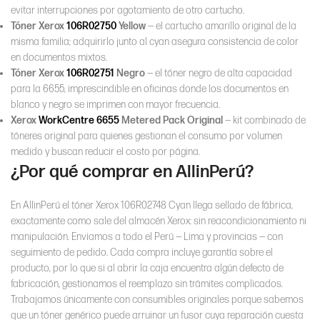
evitar interrupciones por agotamiento de otro cartucho.
Tóner Xerox
106R02750
Yellow
— el cartucho amarillo original de la
misma familia; adquirirlo junto al cyan asegura consistencia de color
en documentos mixtos.
Tóner Xerox
106R02751
Negro
— el tóner negro de alta capacidad
para la 6655, imprescindible en oficinas donde los documentos en
blanco y negro se imprimen con mayor frecuencia.
Xerox
WorkCentre 6655
Metered Pack Original
— kit combinado de
tóneres original para quienes gestionan el consumo por volumen
medido y buscan reducir el costo por página.
¿Por qué comprar en AllinPerú?
En AllinPerú el tóner Xerox 106R02748 Cyan llega sellado de fábrica,
exactamente como sale del almacén Xerox: sin reacondicionamiento ni
manipulación. Enviamos a todo el Perú — Lima y provincias — con
seguimiento de pedido. Cada compra incluye garantía sobre el
producto, por lo que si al abrir la caja encuentra algún defecto de
fabricación, gestionamos el reemplazo sin trámites complicados.
Trabajamos únicamente con consumibles originales porque sabemos
que un tóner genérico puede arruinar un fusor cuya reparación cuesta