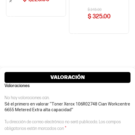
COMPRAR AHORA
$
345.00
$
325.00
COMPRAR AHORA
VALORACIÓN
Valoraciones
No hay valoraciones aún.
Sé el primero en valorar “Toner Xerox 106R02748 Cian Workcentre
6655 Metered Extra alta capacidad”
Tu dirección de correo electrónico no será publicada.
Los campos
*
obligatorios están marcados con