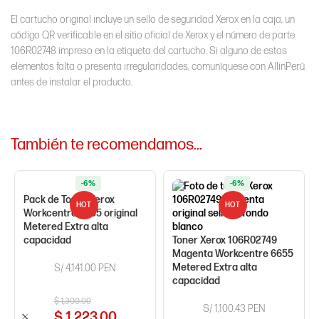
El cartucho original incluye un sello de seguridad Xerox en la caja, un
código QR verificable en el sitio oficial de Xerox y el número de parte
106R02748 impreso en la etiqueta del cartucho. Si alguno de estos
elementos falta o presenta irregularidades, comuníquese con AllinPerú
antes de instalar el producto.
También te recomendamos…
-6%
-6%
Pack de Toner Xerox
HOT
HOT
Workcentre 6655 original
Metered Extra alta
capacidad
Toner Xerox 106R02749
Magenta Workcentre 6655
Metered Extra alta
S/ 4,141.00 PEN
capacidad
$
1,300.00
S/ 1,100.43 PEN
$
1,223.00