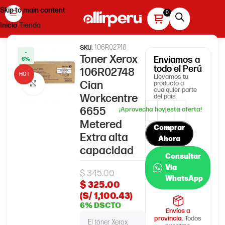
Skip to main content
Inicio
Tienda
106R02748
SKU:
-
Toner Xerox
Enviamos
a
6%
todo el Perú
106R02748
HOT
Llevamos tu
Cian
producto a
Haga clic para ampliar
cualquier parte
Workcentre
del país
6655
Metered
Comprar
Extra alta
Ahora
capacidad
Consultar
Via
$
345.00
WhatsApp
$
325.00
(S/ 1,100.43)
6% DSCTO
Envíos a
provincia.
Todos
El tóner Xerox