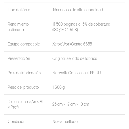
Tipo de tóner
Tóner seco de alta capacidad
Rendimiento
11 500 páginas al 5% de cobertura
estimado
(ISO/IEC 19798)
Equipo compatible
Xerox WorkCentre 6655
Presentación
Original sellado de fábrica
País de fabricación
Norwalk, Connecticut, EE. UU.
Peso del producto
1 600 g
Dimensiones (An × Al
25 cm × 17 cm × 13 cm
× Prof)
Condición
Nuevo, sellado