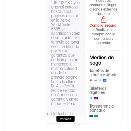
nuestros
106R02748 Cyan
productos llegan
original entrega
a zonas externas
hasta 11 500
de Lima.
páginas a color
en la Xerox
WorkCentre
Compra segura.
6655, sin
Realiza tu
sacrificar nitidez
compra con la
ni saturación. Su
confianza y
fórmula de tóner
garantía.
seco certificada
por Xerox
garantiza que
Medios de
cada impresión
pago
mantenga la
misma calidad
Tarjetas de
desde la
crédito y débito
primera página
hasta la última.
En AllinPerú lo
Billeteras
recibe sellado
digitales
de fábrica, con
garantía y envío
a todo el Perú.
Transferencia
bancaria
Cartucho de
tóner:
Ver más
106R02748
Impresora: