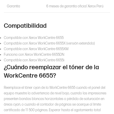
Garantía
6 meses de garantía oficial Xerox Perú
Compatibilidad
Compatible con Xerox WorkCentre 6655
Compatible con Xerox WorkCentre 6655X (versión extendida)
Compatible con Xerox WorkCentre 6655XM
Funciona con Xerox WorkCentre 6655DN
Compatible con Xerox WorkCentre 6655i
¿Cuándo reemplazar el tóner de la
WorkCentre 6655?
Reemplace el tóner cyan de la WorkCentre 6655 cuando el panel del
equipo muestre la advertencia de nivel bajo, cuando las impresiones
presenten bandas blancas horizontales o pérdida de saturación en
áreas cyan, o cuando el contador de páginas se acerque al límite
certificado de 11 500 páginas. Esperar hasta el agotamiento total