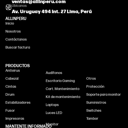
ventas@allinperu.com
Ubícanos
Av. Uruguay 494 Int. 27 Lima, Perú
ALLINPERU
Inicio
Nosotros
Contáctanos
Buscar factura
PRODUCTOS
Antivirus
Monitor
Audífonos
Cabezal
Otros
Escritorio Gaming
Cintas
Protección
Cart. Mantenimiento
Drum
Soporte para monitor
Kit de mantenimiento
Estabilizadores
Suministros
Laptops
Fusor
Switches
Luces LED
Impresoras
Tambor
MANTENTE INFORMADO