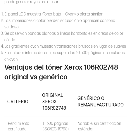
puede generar rayas en el fusor.
El panel LCD muestra «Tóner bajo — Cyan» o alerta similar
Las impresiones a color pierden saturación o aparecen con tono
verdoso
Se observan bandas blancas o líneas horizontales en áreas de color
sólido
Los gradientes cyan muestran transiciones bruscas en lugar de suaves
El contador interno del equipo supera las 10 500 páginas acumuladas
en cyan
Ventajas del tóner Xerox 106R02748
original vs genérico
ORIGINAL
GENÉRICO O
CRITERIO
XEROX
REMANUFACTURADO
106R02748
Rendimiento
11 500 páginas
Variable, sin certificación
certificado
(ISO/IEC 19798)
estándar