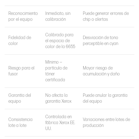
Reconocimiento
Inmediato, sin
Puede generar errores de
por el equipo
calibración
chip o alertas
Calibrado para
Fidelidad de
Desviación de tono
el espacio de
color
perceptible en cyan
color de la 6655
Mínimo —
Riesgo para el
partícula de
Mayor riesgo de
fusor
tóner
acumulación y daño
certificada
Garantía del
No afecta la
Puede anular la garantía
equipo
garantía Xerox
del equipo
Controlada en
Consistencia
Variaciones entre lotes de
fábrica Xerox EE.
lote a lote
producción
UU.