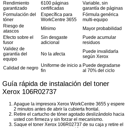
Rendimiento
6100 páginas
Variable, sin
garantizado
certificadas
garantía de páginas
Formulación del
Específica para
Fórmula genérica
tóner
WorkCentre 3655
multi-equipo
Riesgo de
Mínimo
Mayor probabilidad
atascos
Efecto sobre el
Sin desgaste
Puede acumular
fusor
adicional
residuos
Validez de
Puede invalidarla
garantía del
No la afecta
según Xerox
equipo
Uniforme de inicio a
Puede degradarse
Calidad de negro
fin
al 70% del ciclo
Guía rápida de instalación del toner
Xerox 106R02737
Apague la impresora Xerox WorkCentre 3655 y espere
2 minutos antes de abrir la cubierta frontal.
Retire el cartucho de tóner agotado deslizándolo hacia
usted con firmeza y sin forzar el mecanismo.
Saque el toner Xerox 106R02737 de su caja y retire el