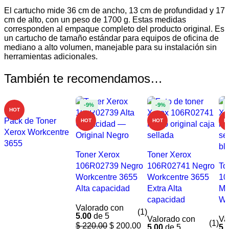
El cartucho mide 36 cm de ancho, 13 cm de profundidad y 17
cm de alto, con un peso de 1700 g. Estas medidas
corresponden al empaque completo del producto original. Es
un cartucho de tamaño estándar para equipos de oficina de
mediano a alto volumen, manejable para su instalación sin
herramientas adicionales.
También te recomendamos…
-9%
-9%
HOT
Pack de Toner
HOT
HOT
H
Xerox Workcentre
3655
Toner Xerox
Toner Xerox
106R02739 Negro
106R02741 Negro
To
COMPRAR AHORA
Workcentre 3655
Workcentre 3655
10
Alta capacidad
Extra Alta
Me
capacidad
Wo
Valorado con
(1)
5.00
de 5
Valorado con
Va
(1)
$
220.00
$
200.00
5.00
de 5
5.