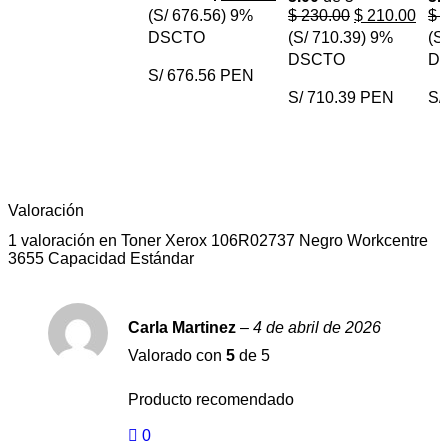
(S/ 676.56)
9%
$
230.00
$
210.00
$
3
DSCTO
(S/ 710.39)
9%
(S
DSCTO
D
S/ 676.56 PEN
S/ 710.39 PEN
S/
COMPRAR AHORA
COMPRAR AHORA
Valoración
1 valoración en
Toner Xerox 106R02737 Negro Workcentre
3655 Capacidad Estándar
Carla Martinez
–
4 de abril de 2026
Valorado con
5
de 5
Producto recomendado
0