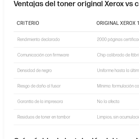
Ventajas del toner original Xerox vs
CRITERIO
ORIGINAL XEROX 
Rendimiento declarado
2000 páginas certific
Comunicación con firmware
Chip calibrado de fábr
Densidad de negro
Uniforme hasta la últi
Riesgo de daño al fusor
Mínimo: formulación c
Garantía de la impresora
No la afecta
Residuos de toner en tambor
Limpios, sin acumulac