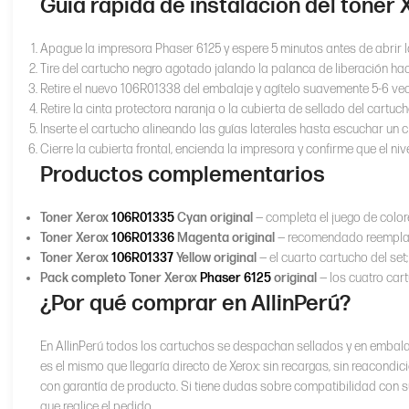
Guía rápida de instalación del toner
Apague la impresora Phaser 6125 y espere 5 minutos antes de abrir la
Tire del cartucho negro agotado jalando la palanca de liberación hac
Retire el nuevo 106R01338 del embalaje y agítelo suavemente 5-6 veces
Retire la cinta protectora naranja o la cubierta de sellado del cartuc
Inserte el cartucho alineando las guías laterales hasta escuchar un cl
Cierre la cubierta frontal, encienda la impresora y confirme que el ni
Productos complementarios
Toner Xerox
106R01335
Cyan original
— completa el juego de color
Toner Xerox
106R01336
Magenta original
— recomendado reemplaza
Toner Xerox
106R01337
Yellow original
— el cuarto cartucho del set
Pack completo Toner Xerox
Phaser 6125
original
— los cuatro car
¿Por qué comprar en AllinPerú?
En AllinPerú todos los cartuchos se despachan sellados y en embalaj
es el mismo que llegaría directo de Xerox: sin recargas, sin reacon
con garantía de producto. Si tiene dudas sobre compatibilidad con 
que realice el pedido.