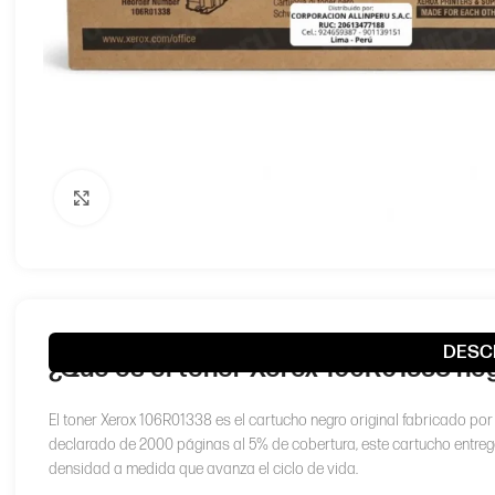
Haga clic para ampliar
DESC
¿Qué es el toner Xerox 106R01338 neg
El toner Xerox 106R01338 es el cartucho negro original fabricado po
declarado de 2000 páginas al 5% de cobertura, este cartucho entrega
densidad a medida que avanza el ciclo de vida.