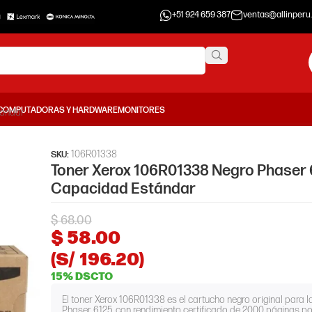
+51 924 659 387
ventas@allinperu
COMPUTADORAS Y HARDWARE
MONITORES
tándar
106R01338
SKU:
Toner Xerox 106R01338 Negro Phaser 
Capacidad Estándar
$
68.00
$
58.00
(S/ 196.20)
15% DSCTO
El toner Xerox 106R01338 es el cartucho negro original para 
Phaser 6125, con rendimiento certificado de 2000 páginas po