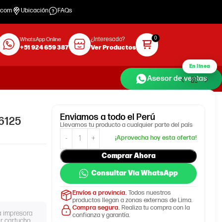
.com
Ubicación
FAQs
¿Interesado?
WhatsApp Online
+51 924 659 387
Ver Productos
En línea
Asesor de ventas
Enviamos
a todo el Perú
6125
Llevamos tu producto a cualquier parte del país
Comprar Ahora
Consultar Via WhatsApp
Envíos a provincia.
Todos nuestros
productos llegan a zonas externas de Lima.
Compra segura.
Realiza tu compra con la
la impresora
confianza y garantía.
r cartucho.