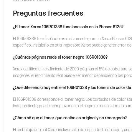
Preguntas frecuentes
¿El toner Xerox 106R01338 funciona solo en la Phaser 6125?
El 106R01338 fue diseñado exclusivamente para la Xerox Phaser 6125
específico. Instalarlo en otra impresora Xerox puede generar error d
¿Cuántas páginas rinde el toner negro 106R01338?
Xerox certifica un rendimiento de 2000 páginas al 5% de cobertura p
imágenes, el rendimiento real puede ser menor dependiendo del porc
¿Qué diferencia hay entre el 106R01338 y los toners de color de
El 106R01338 corresponde al toner negro. Los cartuchos de color so
independiente; puede reemplazar solo el negro sin necesidad de cam
¿Cómo sé que el toner que recibo es original y no recargado?
El embalaje original Xerox incluye sello de seguridad en la caja y una