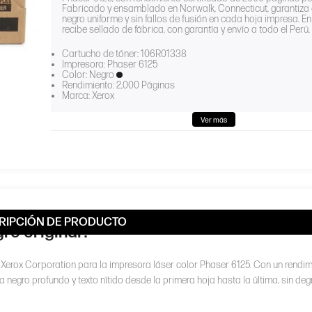
Fabricado y ensamblado en Norwalk, Connecticut, garantiza
negro uniforme y sin fallos de fusión en cada hoja impresa. En 
recibe sellado de fábrica, con garantía y envío a todo el Perú.
Cartucho de tóner: 106R01338
Impresora: Phaser 6125
Color: Negro
Rendimiento: 2,000 Páginas
Marca: Xerox
Ver más
RIPCIÓN DE PRODUCTO
ro original?
r Xerox Corporation para la impresora láser color Phaser 6125. Con un rendi
 negro profundo y texto nítido desde la primera hoja hasta la última, sin de