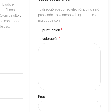
samblado en
Tu dirección de correo electrónico no será
e la Phaser
publicada.
Los campos obligatorios están
20 cm de alto y
*
marcados con
ad controlada,
de uso.
*
Tu puntuación
*
Tu valoración
Pros