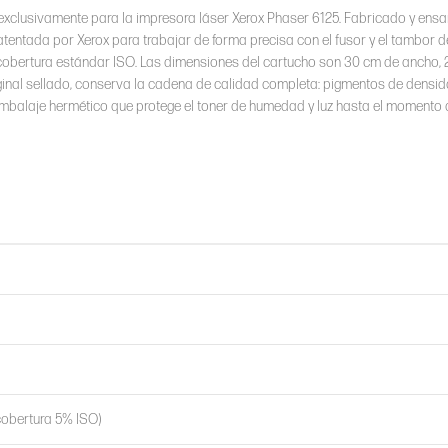
 exclusivamente para la impresora láser Xerox Phaser 6125. Fabricado y en
atentada por Xerox para trabajar de forma precisa con el fusor y el tambor d
 cobertura estándar ISO. Las dimensiones del cartucho son 30 cm de ancho, 
iginal sellado, conserva la cadena de calidad completa: pigmentos de densid
embalaje hermético que protege el toner de humedad y luz hasta el momento 
cobertura 5% ISO)