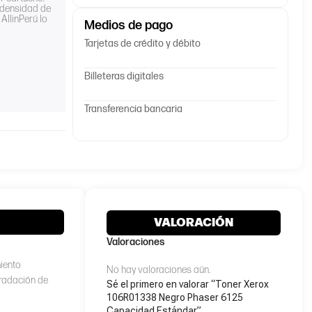
 densidad de
AllinPerú lo
Medios de pago
Tarjetas de crédito y débito
Billeteras digitales
Transferencia bancaria
VALORACIÓN
Valoraciones
miento
No hay valoraciones aún.
gradación de
Sé el primero en valorar “Toner Xerox
106R01338 Negro Phaser 6125
Capacidad Estándar”