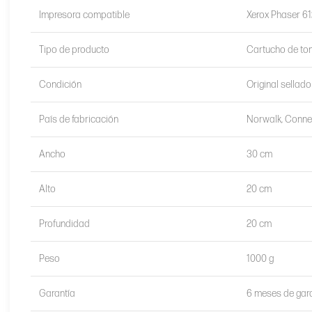
Impresora compatible
Xerox Phaser 6
Tipo de producto
Cartucho de ton
Condición
Original sellado
País de fabricación
Norwalk, Connec
Ancho
30 cm
Alto
20 cm
Profundidad
20 cm
Peso
1000 g
Garantía
6 meses de gara