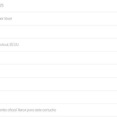
125
er láser
ticut, EE.UU.
ntía oficial Xerox para este cartucho