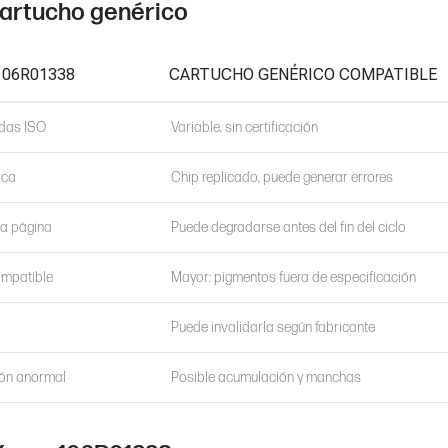
 cartucho genérico
106R01338
CARTUCHO GENÉRICO COMPATIBLE
adas ISO
Variable, sin certificación
ica
Chip replicado, puede generar errores
ma página
Puede degradarse antes del fin del ciclo
ompatible
Mayor: pigmentos fuera de especificación
Puede invalidarla según fabricante
ión anormal
Posible acumulación y manchas