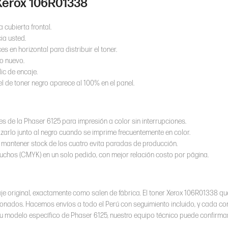
 Xerox 106R01338
 cubierta frontal.
ia usted.
 en horizontal para distribuir el toner.
ho nuevo.
ic de encaje.
vel de toner negro aparece al 100% en el panel.
es de la Phaser 6125 para impresión a color sin interrupciones.
rlo junto al negro cuando se imprime frecuentemente en color.
; mantener stock de los cuatro evita paradas de producción.
tuchos (CMYK) en un solo pedido, con mejor relación costo por página.
e original, exactamente como salen de fábrica. El toner Xerox 106R01338 qu
dicionados. Hacemos envíos a todo el Perú con seguimiento incluido, y cada c
su modelo específico de Phaser 6125, nuestro equipo técnico puede confirma