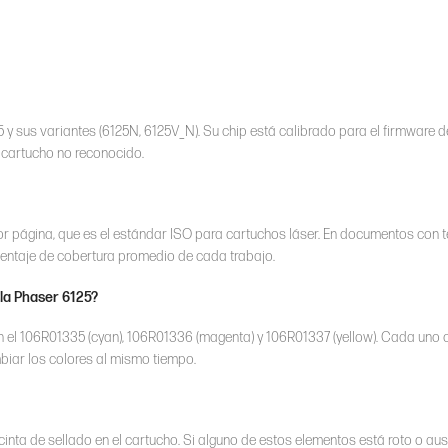
 y sus variantes (6125N, 6125V_N). Su chip está calibrado para el firmware 
e cartucho no reconocido.
or página, que es el estándar ISO para cartuchos láser. En documentos con 
entaje de cobertura promedio de cada trabajo.
 la Phaser 6125?
n el 106R01335 (cyan), 106R01336 (magenta) y 106R01337 (yellow). Cada uno
biar los colores al mismo tiempo.
 cinta de sellado en el cartucho. Si alguno de estos elementos está roto o aus