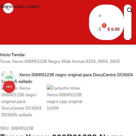
Skip to main content
a
$
0.00
Inicio
Tienda
Toner Xerox 006R01238 Negro Wide format 6204, 6604, 6605
Haga clic para ampliar
-12%
HOT
SKU:
006R01238