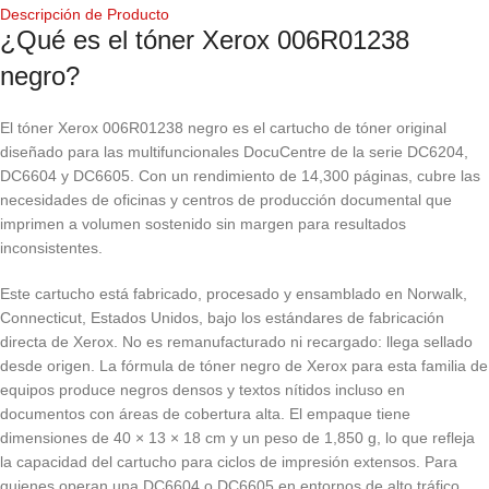
Descripción de Producto
¿Qué es el tóner Xerox 006R01238
negro?
El tóner Xerox 006R01238 negro es el cartucho de tóner original
diseñado para las multifuncionales DocuCentre de la serie DC6204,
DC6604 y DC6605. Con un rendimiento de 14,300 páginas, cubre las
necesidades de oficinas y centros de producción documental que
imprimen a volumen sostenido sin margen para resultados
inconsistentes.
Este cartucho está fabricado, procesado y ensamblado en Norwalk,
Connecticut, Estados Unidos, bajo los estándares de fabricación
directa de Xerox. No es remanufacturado ni recargado: llega sellado
desde origen. La fórmula de tóner negro de Xerox para esta familia de
equipos produce negros densos y textos nítidos incluso en
documentos con áreas de cobertura alta. El empaque tiene
dimensiones de 40 × 13 × 18 cm y un peso de 1,850 g, lo que refleja
la capacidad del cartucho para ciclos de impresión extensos. Para
quienes operan una DC6604 o DC6605 en entornos de alto tráfico,