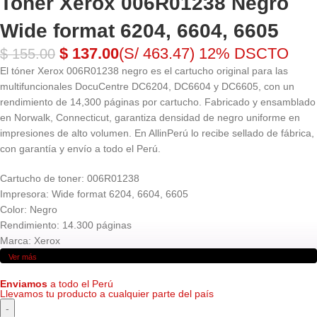
Toner Xerox 006R01238 Negro
Wide format 6204, 6604, 6605
$
137.00
(S/ 463.47)
12% DSCTO
$
155.00
El tóner Xerox 006R01238 negro es el cartucho original para las
multifuncionales DocuCentre DC6204, DC6604 y DC6605, con un
rendimiento de 14,300 páginas por cartucho. Fabricado y ensamblado
en Norwalk, Connecticut, garantiza densidad de negro uniforme en
impresiones de alto volumen. En AllinPerú lo recibe sellado de fábrica,
con garantía y envío a todo el Perú.
Cartucho de toner: 006R01238
Impresora: Wide format 6204, 6604, 6605
Color: Negro
Rendimiento: 14.300 páginas
Marca: Xerox
Ver más
Enviamos
a todo el Perú
Llevamos tu producto a cualquier parte del país