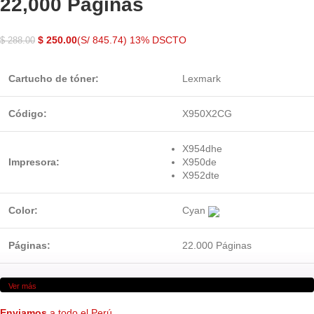
22,000 Páginas
$
250.00
(S/ 845.74)
13% DSCTO
$
288.00
Cartucho de tóner:
Lexmark
Código:
X950X2CG
X954dhe
Impresora:
X950de
X952dte
Color:
Cyan
Páginas:
22.000 Páginas
Ver más
Enviamos
a todo el Perú