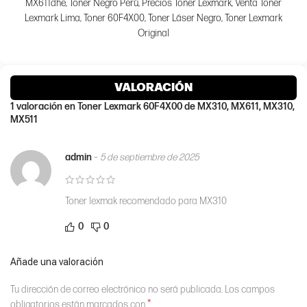
MX611dhe, Toner Negro Perú, Precios Toner Lexmark, Venta Toner
Lexmark Lima, Toner 60F4X00, Toner Láser Negro, Toner Lexmark
Original
VALORACIÓN
1 valoración en
Toner Lexmark 60F4X00 de MX310, MX611, MX310,
MX511
admin
–
5 de septiembre de 2025
Toner lexmak recomendado para MX310
0
0
Añade una valoración
Tu dirección de correo electrónico no será publicada.
Los campos
*
obligatorios están marcados con