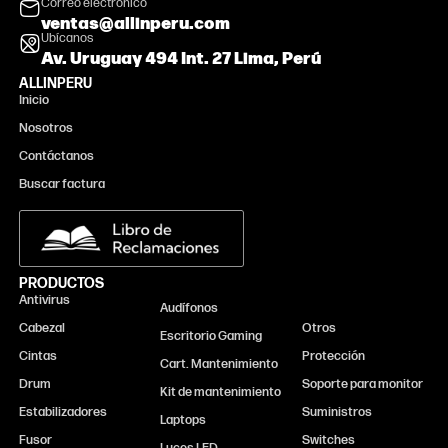
Correo electrónico
ventas@allinperu.com
Ubícanos
Av. Uruguay 494 Int. 27 Lima, Perú
ALLINPERU
Inicio
Nosotros
Contáctanos
Buscar factura
PRODUCTOS
Antivirus
Monitor
Audífonos
Cabezal
Otros
Escritorio Gaming
Cintas
Protección
Cart. Mantenimiento
Drum
Soporte para monitor
Kit de mantenimiento
Estabilizadores
Suministros
Laptops
Fusor
Switches