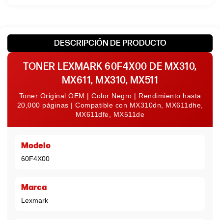
DESCRIPCIÓN DE PRODUCTO
TONER LEXMARK 60F4X00 DE MX310,
MX611, MX310, MX511
Toner Original OEM | Color Negro | Rendimiento hasta
20,000 páginas | Compatible con MX310dn, MX611dhe,
MX611dfe, MX511de
Modelo
60F4X00
Marca
Lexmark