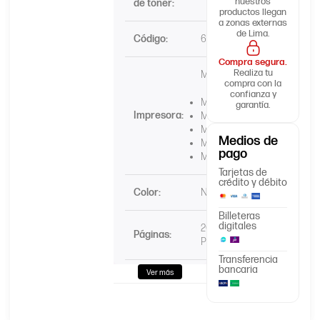
nuestros
de tóner:
productos llegan
a zonas externas
de Lima.
Código:
60F4X00
Compra segura.
Realiza tu
Multifuncional
compra con la
confianza y
MX310dn
garantía.
Impresora:
MX611dhe
MX310dn
Medios de
MX611dfe
pago
MX511de
Tarjetas de
crédito y débito
Color:
Negro
Billeteras
digitales
20.000
Páginas:
Páginas
Transferencia
bancaria
Ver más