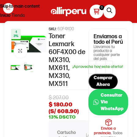
Skip to main content
Inicio
Tienda
60F4X00
SKU:
-1
Toner
Enviamos
a
3%
todo el Perú
Lexmark
Llevamos tu
60F4X00 de
producto a
Haga clic para ampliar
cualquier parte
MX310,
del país
MX611,
MX310,
Comprar
MX511
Ahora
Consultar
$
207.00
Via
$
180.00
WhatsApp
(S/ 608.90)
13% DSCTO
Envíos a
Cartucho
provincia.
Todos
Lexmark