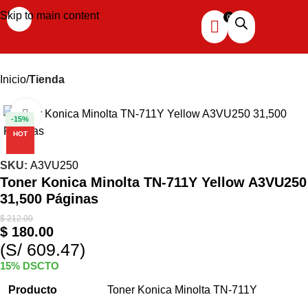
Skip to main content
Inicio
Tienda
Haga clic para ampliar
-15%
HOT
SKU:
A3VU250
Toner Konica Minolta TN-711Y Yellow A3VU250
31,500 Páginas
$
212.00
$
180.00
(S/ 609.47)
15% DSCTO
Producto
Toner Konica Minolta TN-711Y