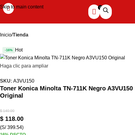
Skip to main content
Inicio
Tienda
Hot
-16%
Haga clic para ampliar
SKU:
A3VU150
Toner Konica Minolta TN-711K Negro A3VU150
Original
$
140.00
$
118.00
(S/ 399.54)
16% DSCTO