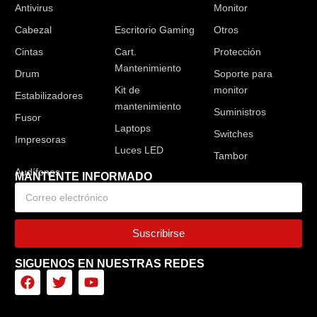
Antivirus
Audífonos
Monitor
Cabezal
Escritorio Gaming
Otros
Cintas
Cart.
Protección
Mantenimiento
Drum
Soporte para
Kit de
monitor
Estabilizadores
mantenimiento
Suministros
Fusor
Laptops
Switches
Impresoras
Luces LED
Tambor
MANTENTE INFORMADO
Suscribirse
SIGUENOS EN NUESTRAS REDES