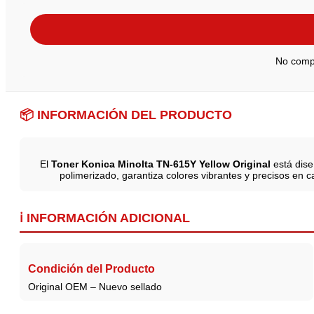
No compa
📦 INFORMACIÓN DEL PRODUCTO
El
Toner Konica Minolta TN-615Y Yellow Original
está dise
polimerizado, garantiza colores vibrantes y precisos en 
ℹ️ INFORMACIÓN ADICIONAL
Condición del Producto
Original OEM – Nuevo sellado