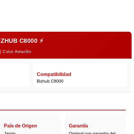
IZHUB C8000
⚡
| Color Amarillo
Compatibilidad
Bizhub C8000
País de Origen
Garantía
Japón
Original con garantía del