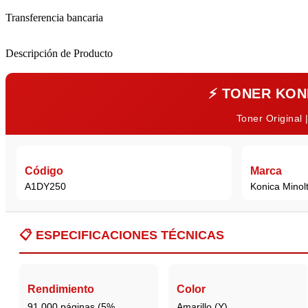
Transferencia bancaria
Descripción de Producto
⚡
TONER KONI
Toner Original 
Código
Marca
A1DY250
Konica Minol
📋
ESPECIFICACIONES TÉCNICAS
Rendimiento
Color
91,000 páginas (5%
Amarillo (Y)