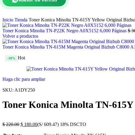
Inicio
Tienda
Toner Konica Minolta TN-615Y Yellow Original Biz
Toner Konica Minolta TN-P22K Negro A0X5152 6,000 Páginas
$
36
Volver a productos
Toner Konica Minolta TN-615M Magenta Original Bizhub C8000
Hot
-18%
Haga clic para ampliar
SKU:
A1DY250
Toner Konica Minolta TN-615Y
$
220.00
$
180.00
(S/ 609.47)
18% DSCTO