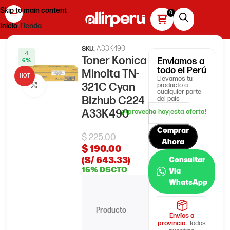
Skip to main content
Inicio
Tienda
A33K490
SKU:
-1
Toner Konica
Enviamos
a
6%
todo el Perú
Minolta TN-
HOT
Llevamos tu
321C Cyan
producto a
Haga clic para ampliar
cualquier parte
Bizhub C224
del país
A33K490
Comprar
$
225.00
Ahora
$
190.00
(S/ 643.33)
Consultar
16% DSCTO
Via
WhatsApp
Toner
Konica
Producto
Minolta
Envíos a
provincia.
Todos
TN-321C