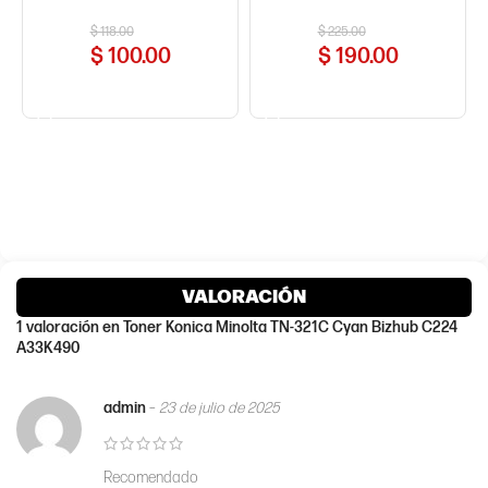
$
118.00
$
225.00
$
100.00
$
190.00
COMPRAR AHORA
COMPRAR AHORA
VALORACIÓN
1 valoración en
Toner Konica Minolta TN-321C Cyan Bizhub C224
A33K490
admin
–
23 de julio de 2025
Recomendado