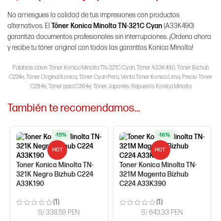
No arriesgues la calidad de tus impresiones con productos
alternativos. El
Tóner Konica Minolta TN-321C Cyan
(A33K490)
garantiza documentos profesionales sin interrupciones. ¡Ordena ahora
y recibe tu tóner original con todas las garantías Konica Minolta!
Palabras clave: Tóner Konica Minolta TN-321C Cyan, Tóner A33K490, Tóner Bizhub
C224e, Tóner Original Konica, Tóner Cyan Perú, Venta Tóner Konica Lima, Precio Tóner
C284e, Tóner para C364e, Tóner Japonés, Repuesto Konica Minolta
También te recomendamos…
-15%
-16%
HOT
HOT
Toner Konica Minolta TN-
Toner Konica Minolta TN-
321K Negro Bizhub C224
321M Magenta Bizhub
A33K190
C224 A33K390
(1)
(1)
S/ 338.59 PEN
S/ 643.33 PEN