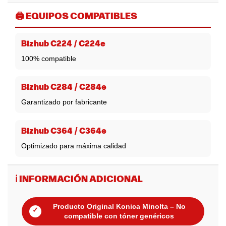
🖨️ EQUIPOS COMPATIBLES
Bizhub C224 / C224e
100% compatible
Bizhub C284 / C284e
Garantizado por fabricante
Bizhub C364 / C364e
Optimizado para máxima calidad
ℹ️ INFORMACIÓN ADICIONAL
Producto Original Konica Minolta – No
✓
compatible con tóner genéricos