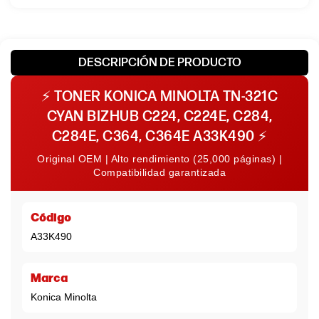
DESCRIPCIÓN DE PRODUCTO
⚡
TONER KONICA MINOLTA TN-321C
CYAN BIZHUB C224, C224E, C284,
C284E, C364, C364E A33K490
⚡
Original OEM | Alto rendimiento (25,000 páginas) |
Compatibilidad garantizada
Código
A33K490
Marca
Konica Minolta