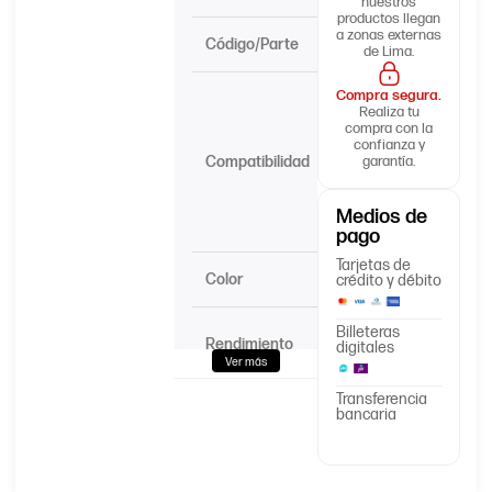
nuestros
productos llegan
a zonas externas
Código/Parte
A33K490
de Lima.
Compra segura.
Bizhub
Realiza tu
C224,
compra con la
C224e,
confianza y
Compatibilidad
C284,
garantía.
C284e,
C364,
Medios de
C364e
pago
Tarjetas de
Color
Cyan
crédito y débito
Billeteras
25,000
Rendimiento
digitales
páginas
Ver más
Transferencia
Konica
bancaria
Marca
Minolta
Condición
Original