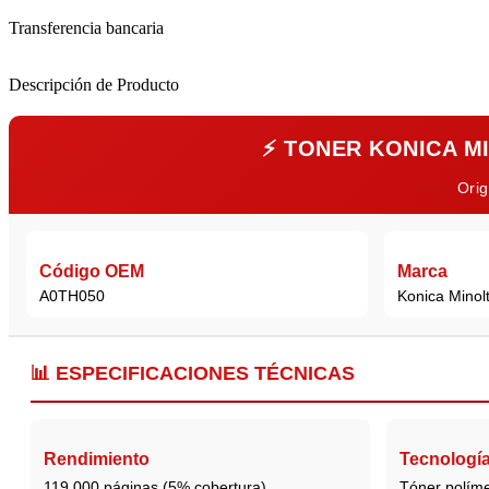
Transferencia bancaria
Descripción de Producto
⚡
TONER KONICA MI
Orig
Código OEM
Marca
A0TH050
Konica Minol
📊
ESPECIFICACIONES TÉCNICAS
Rendimiento
Tecnologí
119,000 páginas (5% cobertura)
Tóner políme