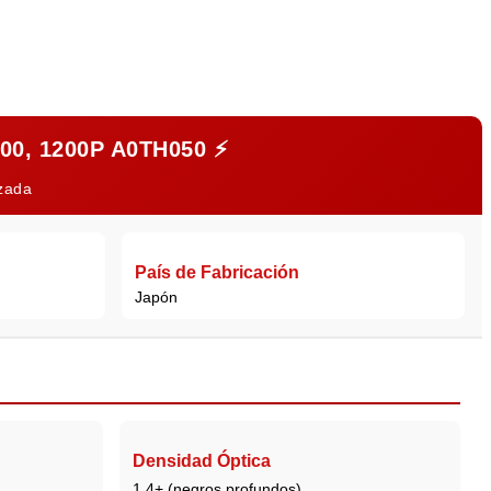
0, 1200P A0TH050
⚡
izada
País de Fabricación
Japón
Densidad Óptica
1.4+ (negros profundos)