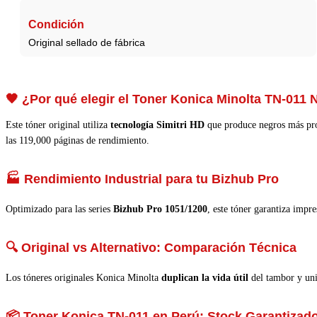
Condición
Original sellado de fábrica
🖤 ¿Por qué elegir el Toner Konica Minolta TN-011
Este tóner original utiliza
tecnología Simitri HD
que produce negros más prof
las 119,000 páginas de rendimiento.
🏭 Rendimiento Industrial para tu Bizhub Pro
Optimizado para las series
Bizhub Pro 1051/1200
, este tóner garantiza impr
🔍 Original vs Alternativo: Comparación Técnica
Los tóneres originales Konica Minolta
duplican la vida útil
del tambor y uni
📦 Toner Konica TN-011 en Perú: Stock Garantizad