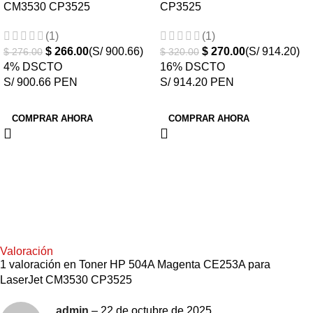
CM3530 CP3525
CP3525
(1)
(1)
$
266.00
(S/ 900.66)
$
270.00
(S/ 914.20)
$
276.00
$
320.00
4% DSCTO
16% DSCTO
S/ 900.66 PEN
S/ 914.20 PEN
COMPRAR AHORA
COMPRAR AHORA
Valoración
1 valoración en
Toner HP 504A Magenta CE253A para
LaserJet CM3530 CP3525
admin
–
22 de octubre de 2025