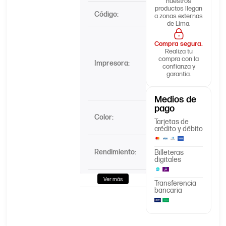
nuestros
productos llegan
Código:
W2020A
a zonas externas
de Lima.
HP
Compra segura.
Color
Realiza tu
LaserJet
compra con la
Impresora:
confianza y
Pro MFP
garantía.
M479,
M454
Medios de
pago
Negro –
Color:
Tarjetas de
black
crédito y débito
2400
Rendimiento:
Billeteras
Páginas
digitales
Ver más
Tipo de
Transferencia
Caja
bancaria
embalaje: