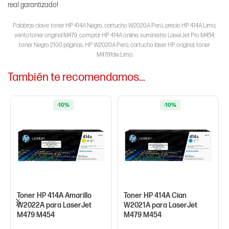
real garantizado!
Palabras clave: toner HP 414A Negro, cartucho W2020A Perú, precio HP 414A Lima,
venta toner original M479, comprar HP 414A online, suministro LaserJet Pro M454,
toner Negro 2100 páginas, HP W2020A Perú, cartucho láser HP original, toner
M479fdw Lima
También te recomendamos…
-10%
-10%
Toner HP 414A Amarillo
Toner HP 414A Cian
W2022A para LaserJet
W2021A para LaserJet
M479 M454
M479 M454