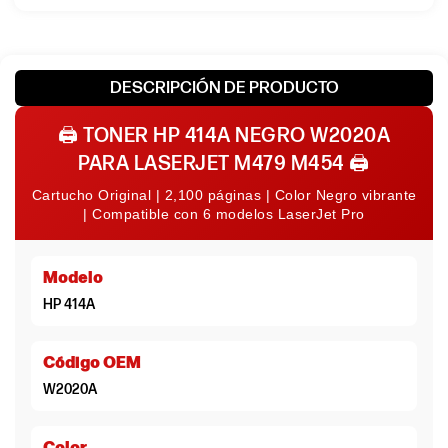
DESCRIPCIÓN DE PRODUCTO
🖨️
TONER HP 414A NEGRO W2020A
PARA LASERJET M479 M454
🖨️
Cartucho Original | 2,100 páginas | Color Negro vibrante
| Compatible con 6 modelos LaserJet Pro
Modelo
HP 414A
Código OEM
W2020A