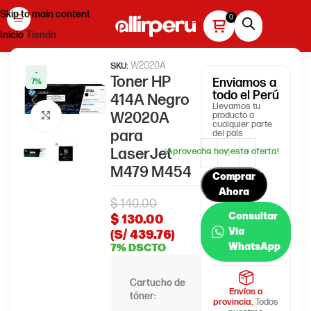
Skip to main content
Inicio
Tienda
W2020A
SKU:
-
Toner HP
Enviamos
a
7%
todo el Perú
414A Negro
Llevamos tu
W2020A
producto a
Haga clic para ampliar
cualquier parte
para
del país
LaserJet
M479 M454
Comprar
Ahora
$
140.00
Consultar
$
130.00
Via
(S/ 439.76)
WhatsApp
7% DSCTO
Cartucho de
HP 414A
Envíos a
tóner:
provincia.
Todos