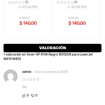
(1)
(1)
S/ 473.59 PEN
S/ 473.59 PEN
$
155.00
$
155.00
$
140.00
$
140.00
COMPRAR AHORA
COMPRAR AHORA
VALORACIÓN
1 valoración en
Toner HP 414A Negro W2020A para LaserJet
M479 M454
admin
–
8 de noviembre de 2025
like
0
0