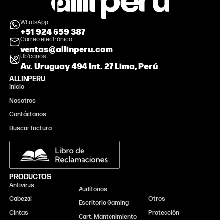
WhatsApp
+51 924 659 387
Correo electrónico
ventas@allinperu.com
Ubícanos
Av. Uruguay 494 Int. 27 Lima, Perú
ALLINPERU
Inicio
Nosotros
Contáctanos
Buscar factura
PRODUCTOS
Antivirus
Monitor
Audífonos
Cabezal
Otros
Escritorio Gaming
Cintas
Protección
Cart. Mantenimiento