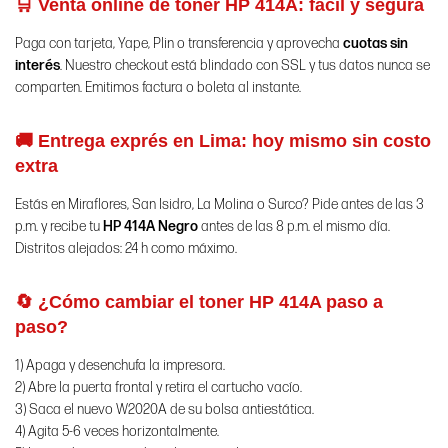
🛒 Venta online de toner HP 414A: fácil y segura
Paga con tarjeta, Yape, Plin o transferencia y aprovecha
cuotas sin
interés
. Nuestro checkout está blindado con SSL y tus datos nunca se
comparten. Emitimos factura o boleta al instante.
🚚 Entrega exprés en Lima: hoy mismo sin costo
extra
Estás en Miraflores, San Isidro, La Molina o Surco? Pide antes de las 3
p.m. y recibe tu
HP 414A Negro
antes de las 8 p.m. el mismo día.
Distritos alejados: 24 h como máximo.
🔄 ¿Cómo cambiar el toner HP 414A paso a
paso?
1) Apaga y desenchufa la impresora.
2) Abre la puerta frontal y retira el cartucho vacío.
3) Saca el nuevo W2020A de su bolsa antiestática.
4) Agita 5-6 veces horizontalmente.