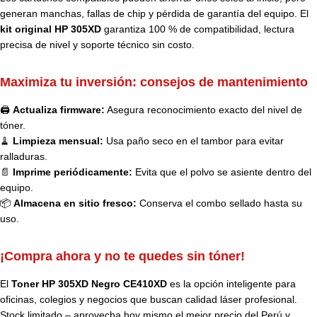
generan manchas, fallas de chip y pérdida de garantía del equipo. El
kit original HP 305XD
garantiza 100 % de compatibilidad, lectura
precisa de nivel y soporte técnico sin costo.
Maximiza tu inversión: consejos de mantenimiento
🖨️
Actualiza firmware:
Asegura reconocimiento exacto del nivel de
tóner.
🧹
Limpieza mensual:
Usa paño seco en el tambor para evitar
ralladuras.
📄
Imprime periódicamente:
Evita que el polvo se asiente dentro del
equipo.
📦
Almacena en sitio fresco:
Conserva el combo sellado hasta su
uso.
¡Compra ahora y no te quedes sin tóner!
El
Toner HP 305XD Negro CE410XD
es la opción inteligente para
oficinas, colegios y negocios que buscan calidad láser profesional.
Stock limitado – aprovecha hoy mismo el mejor precio del Perú y