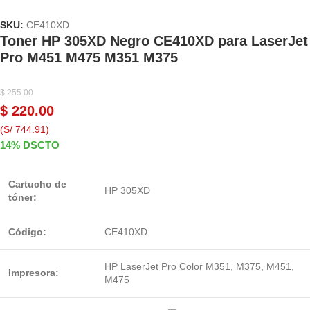
SKU:
CE410XD
Toner HP 305XD Negro CE410XD para LaserJet
Pro M451 M475 M351 M375
$
255.00
$
220.00
(S/ 744.91)
14% DSCTO
Cartucho de
HP 305XD
tóner:
Código:
CE410XD
HP LaserJet Pro Color
M351,
M375,
M451,
Impresora:
M475