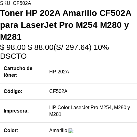
SKU:
CF502A
Toner HP 202A Amarillo CF502A
para LaserJet Pro M254 M280 y
M281
$
98.00
$
88.00
(S/ 297.64)
10%
DSCTO
Cartucho de
HP 202A
tóner:
Código:
CF502A
HP Color LaserJet Pro M254, M280 y
Impresora:
M281
Color:
Amarillo