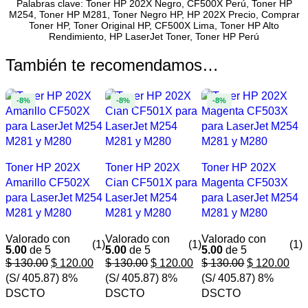
Palabras clave: Toner HP 202X Negro, CF500X Perú, Toner HP
M254, Toner HP M281, Toner Negro HP, HP 202X Precio, Comprar
Toner HP, Toner Original HP, CF500X Lima, Toner HP Alto
Rendimiento, HP LaserJet Toner, Toner HP Perú
También te recomendamos…
-8%
-8%
-8%
Toner HP 202X
Toner HP 202X
Toner HP 202X
Amarillo CF502X
Cian CF501X para
Magenta CF503X
para LaserJet M254
LaserJet M254
para LaserJet M254
M281 y M280
M281 y M280
M281 y M280
Valorado con
Valorado con
Valorado con
(1)
(1)
(1)
5.00
de 5
5.00
de 5
5.00
de 5
$
130.00
$
120.00
$
130.00
$
120.00
$
130.00
$
120.00
(S/ 405.87)
8%
(S/ 405.87)
8%
(S/ 405.87)
8%
DSCTO
DSCTO
DSCTO