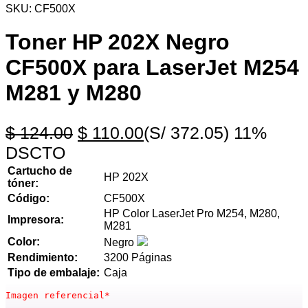
SKU:
CF500X
Toner HP 202X Negro
CF500X para LaserJet M254
M281 y M280
$
124.00
$
110.00
(S/ 372.05)
11%
DSCTO
Cartucho de
HP 202X
tóner:
Código:
CF500X
HP Color LaserJet Pro M254, M280,
Impresora:
M281
Color:
Negro
Rendimiento:
3200 Páginas
Tipo de embalaje:
Caja
Imagen referencial*