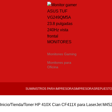
MONITORES
Monitores Gaming
Monitores para
Oficina
SUMINISTROS PARA IMPRESORAS
IMPRESORAS
REPUESTO
Inicio
Tienda
Toner HP 410X Cian CF411X para LaserJet M45