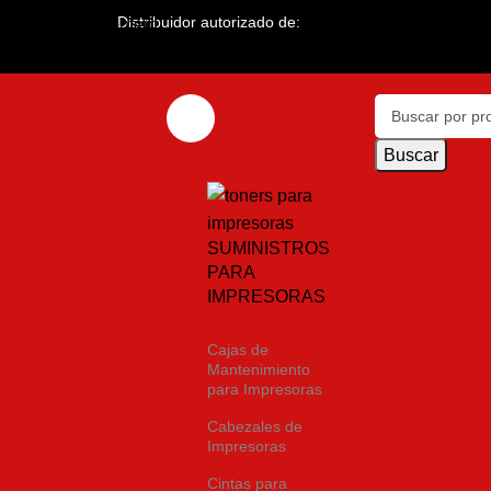
Distribuidor autorizado de:
Skip to main content
Buscar
SUMINISTROS
PARA
IMPRESORAS
Cajas de
Mantenimiento
para Impresoras
Cabezales de
Impresoras
Cintas para