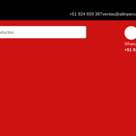
+51 924 659 387
ventas@allinper
Whats
+51 9