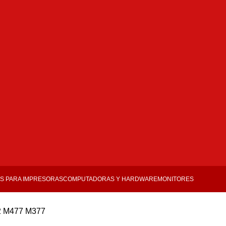
S PARA IMPRESORAS
COMPUTADORAS Y HARDWARE
MONITORES
2 M477 M377