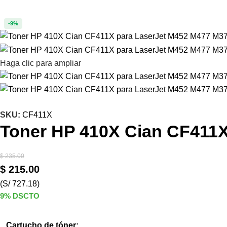
-9%
Haga clic para ampliar
SKU:
CF411X
Toner HP 410X Cian CF411X
$
235.00
$
215.00
(S/ 727.18)
9% DSCTO
Cartucho de tóner: