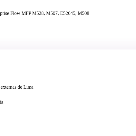
erprise Flow MFP M528, M507, E52645, M508
 externas de Lima.
ía.