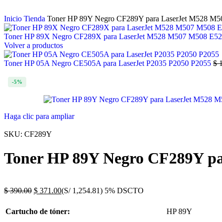
Inicio
Tienda
Toner HP 89Y Negro CF289Y para LaserJet M528 M
Toner HP 89X Negro CF289X para LaserJet M528 M507 M508 E5
Volver a productos
Toner HP 05A Negro CE505A para LaserJet P2035 P2050 P2055
$
1
-5%
Haga clic para ampliar
SKU:
CF289Y
Toner HP 89Y Negro CF289Y p
$
390.00
$
371.00
(S/ 1,254.81)
5% DSCTO
Cartucho de tóner:
HP 89Y