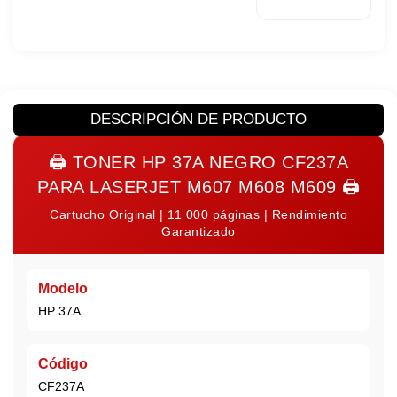
DESCRIPCIÓN DE PRODUCTO
🖨️
TONER HP 37A NEGRO CF237A
PARA LASERJET M607 M608 M609
🖨️
Cartucho Original | 11 000 páginas | Rendimiento
Garantizado
Modelo
HP 37A
Código
CF237A