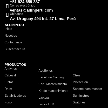
+51 924 659 387
Correo electrónico
ventas@allinperu.com
Ubícanos
Av. Uruguay 494 Int. 27 Lima, Perú
ALLINPERU
Inicio
Nosotros
Contáctanos
Buscar factura
PRODUCTOS
Antivirus
Monitor
Audífonos
Cabezal
Otros
Escritorio Gaming
Cintas
Protección
Cart. Mantenimiento
Drum
Soporte para monitor
Kit de mantenimiento
Estabilizadores
Suministros
Laptops
Fusor
Switches
Luces LED