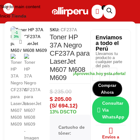
Skip to main content
Inicio
Tienda
CF237A
SKU:
-1
Toner HP
Enviamos
3%
Haga clic para ampliar
a todo el
37A Negro
Perú
CF237A para
Llevamos tu
producto a
LaserJet
cualquier parte
del país
M607 M608
M609
Comprar
$
235.00
Ahora
$
205.00
Consultar
(S/ 694.12)
Via
13% DSCTO
WhatsApp
Cartucho de
HP 37A
tóner:
Envíos a