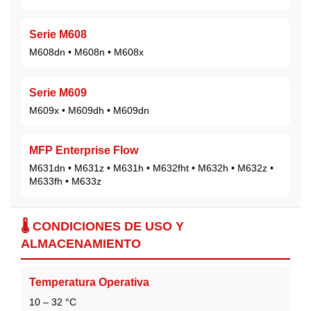
Serie M608
M608dn • M608n • M608x
Serie M609
M609x • M609dh • M609dn
MFP Enterprise Flow
M631dn • M631z • M631h • M632fht • M632h • M632z •
M633fh • M633z
🌡️ CONDICIONES DE USO Y
ALMACENAMIENTO
Temperatura Operativa
10 – 32 °C