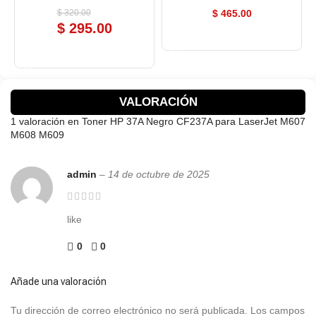
$
320.00
$
465.00
$
295.00
COMPRAR AHORA
COMPRAR AHORA
VALORACIÓN
1 valoración en
Toner HP 37A Negro CF237A para LaserJet M607
M608 M609
admin
–
14 de octubre de 2025
like
0
0
Añade una valoración
Tu dirección de correo electrónico no será publicada.
Los campos