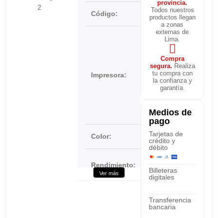
provincia.
Todos nuestros
Código:
CF237A
productos llegan
a zonas
externas de
HP
Lima.
LaserJet
Enterprise
Compra
M633
segura.
Realiza
tu compra con
Impresora:
M632
la confianza y
M631
garantía.
M609
M608
Medios de
M607
pago
Tarjetas de
Color:
Negro
crédito y
débito
11,000
Rendimiento:
Páginas
Billeteras
Ver más
digitales
Tipo de
Caja
Transferencia
embalaje:
bancaria