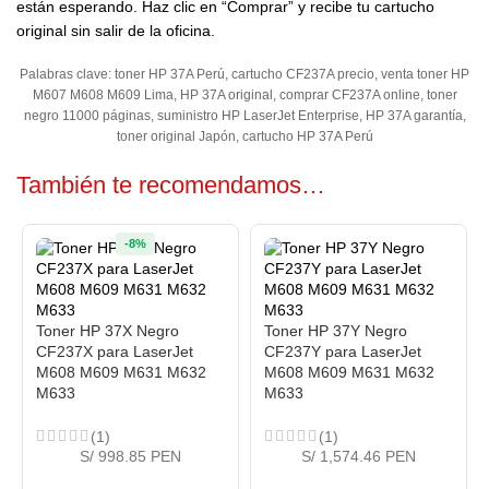
están esperando. Haz clic en “Comprar” y recibe tu cartucho
original sin salir de la oficina.
Palabras clave: toner HP 37A Perú, cartucho CF237A precio, venta toner HP
M607 M608 M609 Lima, HP 37A original, comprar CF237A online, toner
negro 11000 páginas, suministro HP LaserJet Enterprise, HP 37A garantía,
toner original Japón, cartucho HP 37A Perú
También te recomendamos…
-8%
Toner HP 37X Negro
Toner HP 37Y Negro
CF237X para LaserJet
CF237Y para LaserJet
M608 M609 M631 M632
M608 M609 M631 M632
M633
M633
(1)
(1)
S/ 998.85 PEN
S/ 1,574.46 PEN