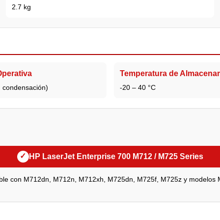
2.7 kg
perativa
Temperatura de Almacena
n condensación)
-20 – 40 °C
✓
HP LaserJet Enterprise 700 M712 / M725 Series
ble con M712dn, M712n, M712xh, M725dn, M725f, M725z y modelos