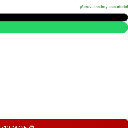
712 M725
🖨️