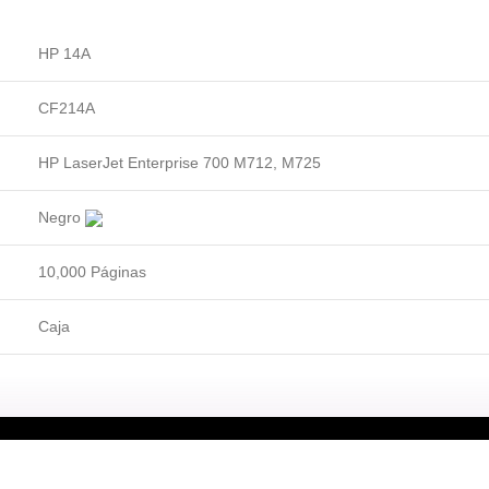
HP 14A
CF214A
HP LaserJet Enterprise 700 M712, M725
Negro
10,000 Páginas
Caja