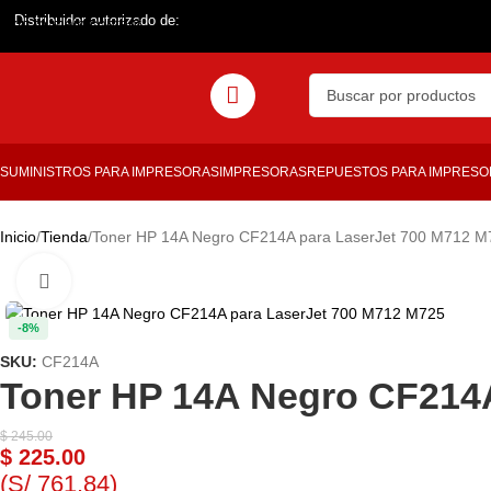
Distribuidor autorizado de:
Skip to main content
SUMINISTROS PARA IMPRESORAS
IMPRESORAS
REPUESTOS PARA IMPRES
Inicio
Tienda
Toner HP 14A Negro CF214A para LaserJet 700 M712 M
Haga clic para ampliar
-8%
SKU:
CF214A
Toner HP 14A Negro CF214A
$
245.00
$
225.00
(S/ 761.84)