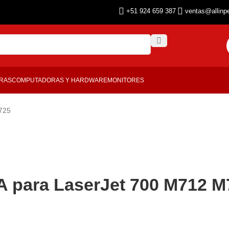
+51 924 659 387
ventas@allinp
ORAS
COMPUTADORAS Y HARDWARE
MONITORES
725
 para LaserJet 700 M712 M