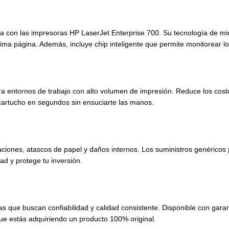
a con las impresoras HP LaserJet Enterprise 700. Su tecnología de mic
tima página. Además, incluye chip inteligente que permite monitorear lo
entornos de trabajo con alto volumen de impresión. Reduce los costos 
l cartucho en segundos sin ensuciarte las manos.
traciones, atascos de papel y daños internos. Los suministros genéric
ad y protege tu inversión.
 que buscan confiabilidad y calidad consistente. Disponible con garantí
ue estás adquiriendo un producto 100% original.