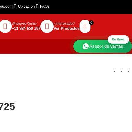
eru.com
Ubicación
FAQs
¿Interesado?
WhatsApp Online
+51 924 659 387
Ver Productos
En línea
Asesor de ventas
725