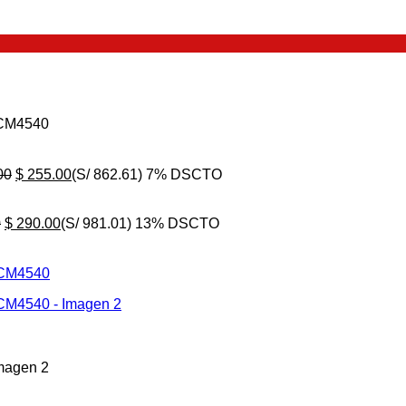
 CM4540
El
El
00
$
255.00
(S/ 862.61)
7% DSCTO
precio
precio
original
actual
El
era:
El
es:
0
$
290.00
(S/ 981.01)
13% DSCTO
precio
$ 275.00.
precio
$ 255.00.
original
actual
era:
es:
$ 335.00.
$ 290.00.