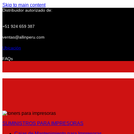
Skip to main content
Distribuidor autorizado de:
+51 924 659 387
ventas@allinperu.com
Ubicación
FAQs
SUMINISTROS PARA IMPRESORAS
Cajas de Mantenimiento para Impresoras