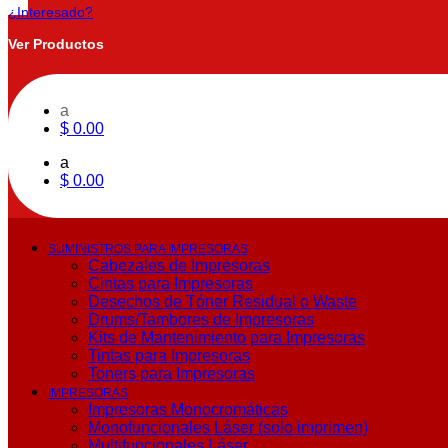
¿Interesado?
Ver Productos
a
$
0.00
a
$
0.00
SUMINISTROS PARA IMPRESORAS
Cabezales de Impresoras
Cintas para Impresoras
Desechos de Tóner Residual o Waste
Drums/Tambores de Impresoras
Kits de Mantenimiento para Impresoras
Tintas para Impresoras
Toners para Impresoras
IMPRESORAS
Impresoras Monocromáticas
Monofuncionales Láser (solo imprimen)
Multifuncionales Láser