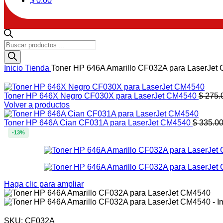
$
0.00
Búsqueda
de
productos
Inicio
Tienda
Toner HP 646A Amarillo CF032A para LaserJet
Toner HP 646X Negro CF030X para LaserJet CM4540
$
275.
Volver a productos
Toner HP 646A Cian CF031A para LaserJet CM4540
$
335.0
-13%
Haga clic para ampliar
SKU:
CF032A