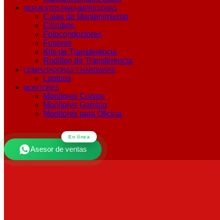
REPUESTOS PARA IMPRESORAS
Cajas de Mantenimiento
Cilindros
Fotoconductores
Fusores
Kits de Transferencia
Rodillos de Transferencia
COMPUTADORAS Y HARDWARE
Laptops
MONITORES
Monitores Curvos
Monitores Gaming
Monitores para Oficina
En línea
Asesor de ventas