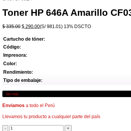
Toner HP 646A Amarillo CF0
El
El
$
335.00
$
290.00
(S/ 981.01)
13% DSCTO
precio
precio
original
actual
Cartucho de tóner:
era:
es:
Código:
$ 335.00.
$ 290.00.
Impresora:
Color:
Rendimiento:
Tipo de embalaje:
Ver más
Enviamos
a todo el Perú
Llevamos tu producto a cualquier parte del país
Toner