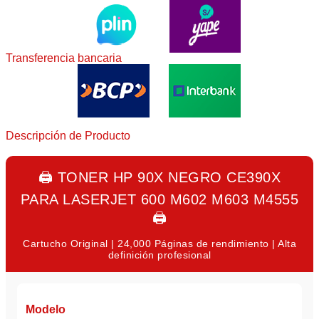
Transferencia bancaria
Descripción de Producto
🖨️
TONER HP 90X NEGRO CE390X
PARA LASERJET 600 M602 M603 M4555
🖨️
Cartucho Original | 24,000 Páginas de rendimiento | Alta
definición profesional
Modelo