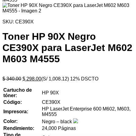
SKU:
CE390X
Toner HP 90X Negro
CE390X para LaserJet M602
M603 M4555
$
340.00
$
298.00
(S/ 1,008.12)
12% DSCTO
Cartucho de
HP 90X
tóner:
Código:
CE390X
HP LaserJet Enterprise 600 M602, M603,
Impresora:
M4555
Color:
Negro – black
Rendimiento:
24,000 Páginas
Tipo de