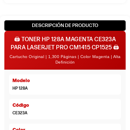
Rendimiento:
Páginas
Tipo de
Caja
embalaje:
DESCRIPCIÓN DE PRODUCTO
🖨️
TONER HP 128A MAGENTA CE323A
PARA LASERJET PRO CM1415 CP1525
🖨️
Cartucho Original | 1,300 Páginas | Color Magenta | Alta
Definición
Modelo
HP 128A
Código
CE323A