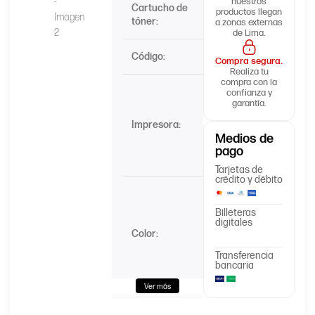
nuestros
Cartucho de
productos llegan
HP 128A
tóner:
a zonas externas
de Lima.
Código:
CE323A
Compra segura.
Realiza tu
compra con la
HP Color
confianza y
garantía.
LaserJet
Pro
Impresora:
CM1410,
Medios de
CM1415,
pago
CP1525
Tarjetas de
crédito y débito
Negro
Billeteras
Magenta
digitales
Color:
Yellow
Transferencia
bancaria
Cyan
Ver más
1,300