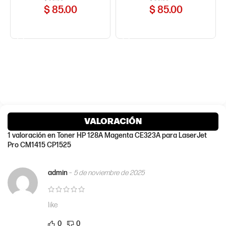
$
85.00
$
85.00
COMPRAR AHORA
COMPRAR AHORA
VALORACIÓN
1 valoración en
Toner HP 128A Magenta CE323A para LaserJet
Pro CM1415 CP1525
admin
–
5 de noviembre de 2025
like
0
0