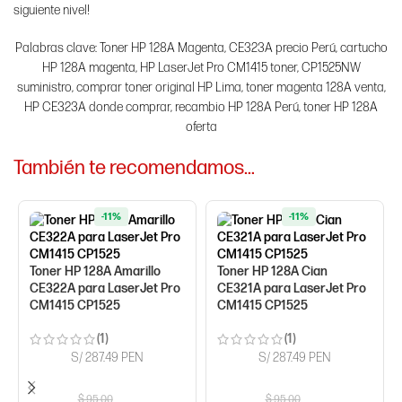
siguiente nivel!
Palabras clave: Toner HP 128A Magenta, CE323A precio Perú, cartucho
HP 128A magenta, HP LaserJet Pro CM1415 toner, CP1525NW
suministro, comprar toner original HP Lima, toner magenta 128A venta,
HP CE323A donde comprar, recambio HP 128A Perú, toner HP 128A
oferta
También te recomendamos…
-11%
-11%
Toner HP 128A Amarillo
Toner HP 128A Cian
CE322A para LaserJet Pro
CE321A para LaserJet Pro
CM1415 CP1525
CM1415 CP1525
(1)
(1)
S/ 287.49 PEN
S/ 287.49 PEN
$
95.00
$
95.00