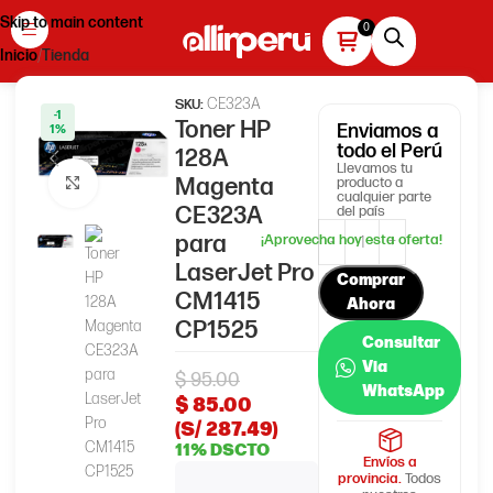
Skip to main content
Inicio
Tienda
CE323A
SKU:
-1
Toner HP
Enviamos
a
1%
todo el Perú
128A
Llevamos tu
Magenta
producto a
Haga clic para ampliar
cualquier parte
CE323A
del país
para
LaserJet Pro
Comprar
CM1415
Ahora
CP1525
Consultar
Via
$
95.00
WhatsApp
$
85.00
(S/ 287.49)
11% DSCTO
Envíos a
provincia.
Todos