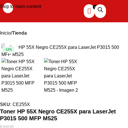
Skip to main content
Inicio
Tienda
Haga clic para ampliar
-12%
SKU:
CE255X
Toner HP 55X Negro CE255X para LaserJet
P3015 500 MFP M525
$
330.00