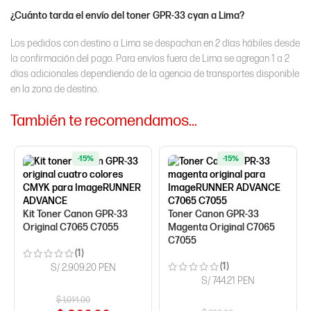
¿Cuánto tarda el envío del toner GPR-33 cyan a Lima?
Los pedidos con destino a Lima se despachan en 2 días hábiles desde
la confirmación del pago. Para envíos fuera de Lima se agregan 1 a 2
días adicionales dependiendo de la agencia de transportes disponible
en la zona de destino.
También te recomendamos…
-15%
-15%
Kit Toner Canon GPR-33
Toner Canon GPR-33
Original C7065 C7055
Magenta Original C7065
C7055
(1)
(1)
S/ 2,909.20 PEN
S/ 744.21 PEN
$
1,014.00