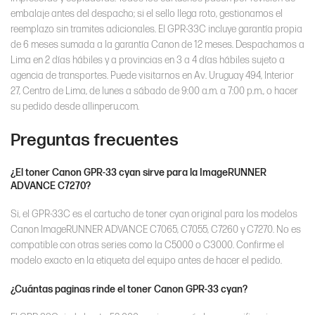
embalaje antes del despacho; si el sello llega roto, gestionamos el
reemplazo sin tramites adicionales. El GPR-33C incluye garantía propia
de 6 meses sumada a la garantía Canon de 12 meses. Despachamos a
Lima en 2 días hábiles y a provincias en 3 a 4 días hábiles sujeto a
agencia de transportes. Puede visitarnos en Av. Uruguay 494, Interior
27, Centro de Lima, de lunes a sábado de 9:00 a.m. a 7:00 p.m., o hacer
su pedido desde allinperu.com.
Preguntas frecuentes
¿El toner Canon GPR-33 cyan sirve para la ImageRUNNER
ADVANCE C7270?
Si, el GPR-33C es el cartucho de toner cyan original para los modelos
Canon ImageRUNNER ADVANCE C7065, C7055, C7260 y C7270. No es
compatible con otras series como la C5000 o C3000. Confirme el
modelo exacto en la etiqueta del equipo antes de hacer el pedido.
¿Cuántas paginas rinde el toner Canon GPR-33 cyan?