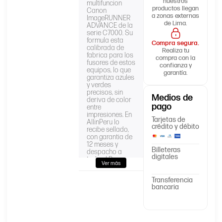
nuestros
multifuncion
productos llegan
Canon
a zonas externas
ImageRUNNER
de Lima.
ADVANCE de la
serie C7000. Su
formula esta
Compra segura.
calibrada de
Realiza tu
fabrica para los
compra con la
fusores de estos
confianza y
equipos, lo que
garantía.
garantiza azules
y verdes
precisos, sin
Medios de
deriva de color
pago
entre
impresiones. En
Tarjetas de
AllinPeru lo
crédito y débito
recibe sellado,
con garantia de
12 meses y
Billeteras
despacho a
digitales
todo el Peru.
Ver más
Transferencia
Producto
Toner
Canon
bancaria
®
Código/Parte
GPR-33C