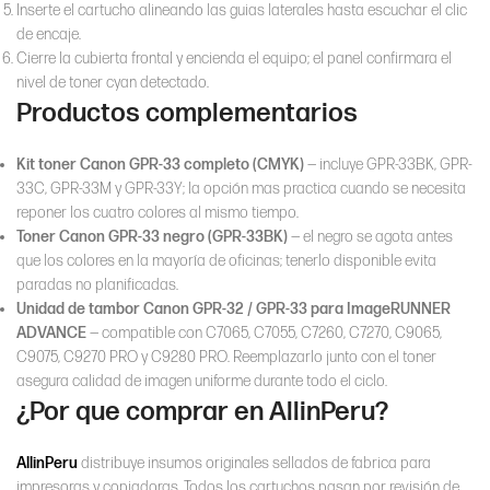
Inserte el cartucho alineando las guias laterales hasta escuchar el clic
de encaje.
Cierre la cubierta frontal y encienda el equipo; el panel confirmara el
nivel de toner cyan detectado.
Productos complementarios
Kit toner Canon GPR-33 completo (CMYK)
— incluye GPR-33BK, GPR-
33C, GPR-33M y GPR-33Y; la opción mas practica cuando se necesita
reponer los cuatro colores al mismo tiempo.
Toner Canon GPR-33 negro (GPR-33BK)
— el negro se agota antes
que los colores en la mayoría de oficinas; tenerlo disponible evita
paradas no planificadas.
Unidad de tambor Canon GPR-32 / GPR-33 para ImageRUNNER
ADVANCE
— compatible con C7065, C7055, C7260, C7270, C9065,
C9075, C9270 PRO y C9280 PRO. Reemplazarlo junto con el toner
asegura calidad de imagen uniforme durante todo el ciclo.
¿Por que comprar en AllinPeru?
AllinPeru
distribuye insumos originales sellados de fabrica para
impresoras y copiadoras. Todos los cartuchos pasan por revisión de