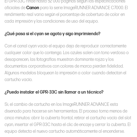
El GPR-33C rinde hasta 52 000 paginas según las especificaciones
oficiales de
Canon
para la serie ImageRUNNER ADVANCE C7000. El
rendimiento real varia según el porcentaje de cobertura de color en
cada impresión y las condiciones de uso del equipo.
¿Qué pasa si el cyan se agota y sigo imprimiendo?
Con el canal cyan vacío el equipo deja de reproducir correctamente
cualquier color que lo contenga. Los azules salen con tono verdoso o
desaparecen, las fotografías muestran dominante rojiza y los
documentos corporativos con colores de marca pierden fidelidad.
Algunos modelos bloquean la impresión a color cuando detectan el
cartucho vacío.
¿Puedo instalar el GPR-33C sin llamar a un técnico?
Si, el cambio de cartucho en los ImageRUNNER ADVANCE esta
disenado para hacerse sin herramientas. El proceso toma menos de
cinco minutos: abrir la cubierta frontal, retirar el cartucho vacío del slot
cyan, insertar el GPR-33C hasta el clic de encaje y cerrar la cubierta. El
equipo detecta el nuevo cartucho automáticamente al encenderse.