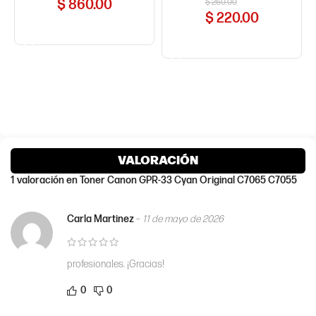
$
860.00
$
260.00
$
220.00
COMPRAR AHORA
COMPRAR AHORA
VALORACIÓN
1 valoración en
Toner Canon GPR-33 Cyan Original C7065 C7055
Carla Martinez
–
11 de mayo de 2026
profesionales. ¡Gracias!
0
0