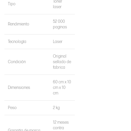
Toner
Tipo
laser
52 000
Rendimiento
paginas
Tecnología
Laser
Original
Condición
sellado de
fabrica
60 cm x 10
Dimensiones
cm x 10
cm
Peso
2 kg
12 meses
contra
Garantía de marca