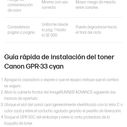
Mínimo con uso
Mayor riesgo de mezcla
contaminación
correcto
entre canales
de color
Uniforme desde
Consistencia
Puede degradarse hacia
la pág.. 1 hasta
pagina a pagina
el final del ciclo
la 52 000
Guía rápida de instalación del toner
Canon GPR-33 cyan
Apague la copiadora o espere a que el equipo indique que el cambio
es seguro.
Abra la cubierta frontal del ImageRUNNER ADVANCE siguiendo las
marcas de apertura.
Ubique el slot del canal cyan (generalmente identificado con la letra C o
color azul) y retire el cartucho agotado girando el pestillo de liberación.
Saque el GPR-33C del embalaje y retire la cinta protectora de la
boquilla de toner.