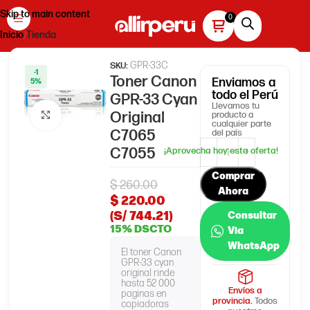
Skip to main content
Inicio
Tienda
GPR-33C
SKU:
-1
Toner Canon
Enviamos
a
5%
todo el Perú
GPR-33 Cyan
Llevamos tu
Original
producto a
Haga clic para ampliar
cualquier parte
C7065
del país
C7055
Comprar
$
260.00
Ahora
$
220.00
(S/ 744.21)
Consultar
15% DSCTO
Via
WhatsApp
El toner Canon
GPR-33 cyan
original rinde
hasta 52 000
Envíos a
paginas en
provincia.
Todos
copiadoras