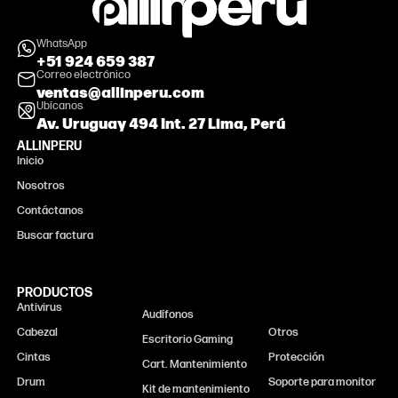
WhatsApp
+51 924 659 387
Correo electrónico
ventas@allinperu.com
Ubícanos
Av. Uruguay 494 Int. 27 Lima, Perú
ALLINPERU
Inicio
Nosotros
Contáctanos
Buscar factura
PRODUCTOS
Antivirus
Monitor
Audífonos
Cabezal
Otros
Escritorio Gaming
Cintas
Protección
Cart. Mantenimiento
Drum
Soporte para monitor
Kit de mantenimiento