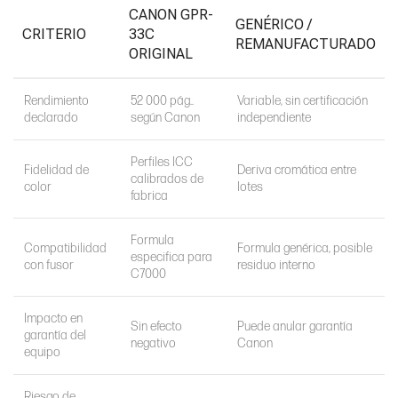
CANON GPR-
GENÉRICO /
CRITERIO
33C
REMANUFACTURADO
ORIGINAL
Rendimiento
52 000 pág..
Variable, sin certificación
declarado
según Canon
independiente
Perfiles ICC
Fidelidad de
Deriva cromática entre
calibrados de
color
lotes
fabrica
Formula
Compatibilidad
Formula genérica, posible
especifica para
con fusor
residuo interno
C7000
Impacto en
Sin efecto
Puede anular garantía
garantía del
negativo
Canon
equipo
Riesgo de