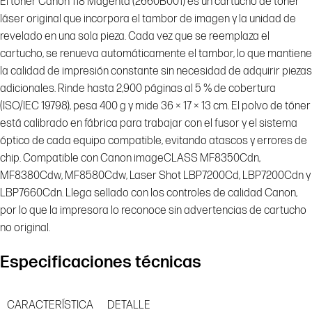
El toner Canon 118 Magenta (2660B001) es un cartucho de tóner
láser original que incorpora el tambor de imagen y la unidad de
revelado en una sola pieza. Cada vez que se reemplaza el
cartucho, se renueva automáticamente el tambor, lo que mantiene
la calidad de impresión constante sin necesidad de adquirir piezas
adicionales. Rinde hasta 2,900 páginas al 5 % de cobertura
(ISO/IEC 19798), pesa 400 g y mide 36 × 17 × 13 cm. El polvo de tóner
está calibrado en fábrica para trabajar con el fusor y el sistema
óptico de cada equipo compatible, evitando atascos y errores de
chip. Compatible con Canon imageCLASS MF8350Cdn,
MF8380Cdw, MF8580Cdw, Laser Shot LBP7200Cd, LBP7200Cdn y
LBP7660Cdn. Llega sellado con los controles de calidad Canon,
por lo que la impresora lo reconoce sin advertencias de cartucho
no original.
Especificaciones técnicas
CARACTERÍSTICA
DETALLE