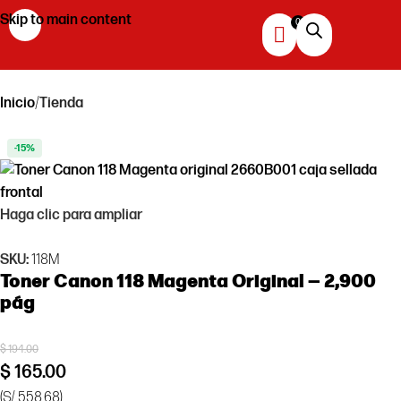
Skip to main content
Inicio
Tienda
-15%
Haga clic para ampliar
SKU:
118M
Toner Canon 118 Magenta Original — 2,900
pág
$
194.00
$
165.00
(S/ 558.68)