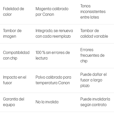
Tonos
Fidelidad de
Magenta calibrado
inconsistentes
color
por Canon
entre lotes
Tambor de
Integrado; se renueva
Tambor de
imagen
con cada reemplazo
calidad variable
Errores
Compatibilidad
100 % sin errores de
frecuentes de
con chip
lectura
chip
Puede dañar el
Impacto en el
Polvo calibrado para
fusor a largo
fusor
temperatura Canon
plazo
Garantía del
Puede invalidarla
No la invalida
equipo
según contrato