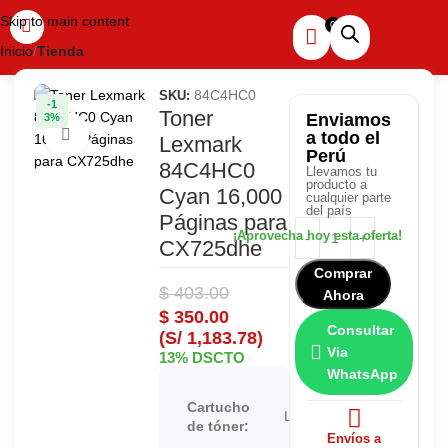
Skip to main content
Inicio
Tienda
84C4HC0
SKU:
-1
Toner
Enviamos
3%
Haga clic para ampliar
a todo el
Lexmark
Perú
84C4HC0
Llevamos tu
producto a
Cyan 16,000
cualquier parte
del país
Páginas para
CX725dhe
Comprar
$
403.00
Ahora
$
350.00
Consultar
(S/ 1,183.78)
Via
13% DSCTO
WhatsApp
Cartucho
Lexmark
de tóner:
Envíos a