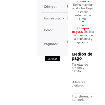
provincia.
Todos nuestros
Código:
84C4HC0
productos llegan
a zonas
externas de
Impresora:
CX725dhe
Lima.
Compra
Color:
Cyan
segura.
Realiza
tu compra con
la confianza y
16.000
garantía.
Páginas:
Páginas
Medios de
pago
Ver más
Tarjetas de
crédito y
débito
Billeteras
digitales
Transferencia
bancaria