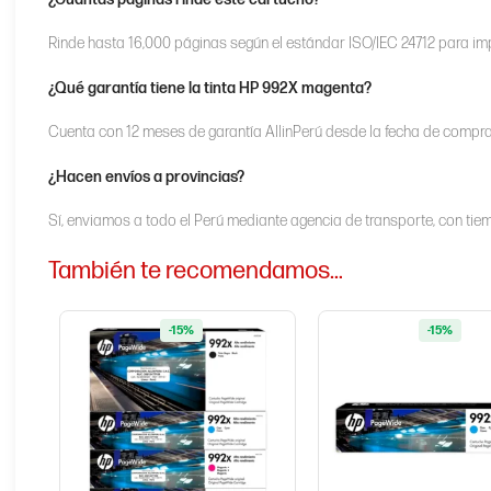
Rinde hasta 16,000 páginas según el estándar ISO/IEC 24712 para imp
¿Qué garantía tiene la tinta HP 992X magenta?
Cuenta con 12 meses de garantía AllinPerú desde la fecha de compra,
¿Hacen envíos a provincias?
Sí, enviamos a todo el Perú mediante agencia de transporte, con tiem
También te recomendamos…
-15%
-15%