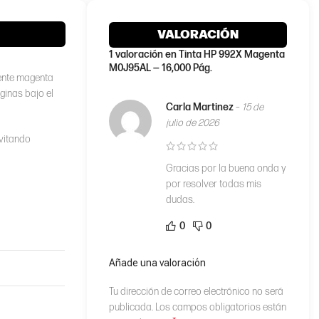
VALORACIÓN
1 valoración en
Tinta HP 992X Magenta
M0J95AL — 16,000 Pág.
ente magenta
ginas bajo el
Carla Martinez
–
15 de
julio de 2026
evitando
Gracias por la buena onda y
por resolver todas mis
dudas.
0
0
Añade una valoración
Tu dirección de correo electrónico no será
publicada.
Los campos obligatorios están