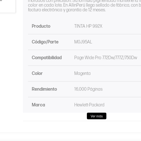
morados con precisión. Su fórmula pigmentada mantiene la f
color en cada lote. En AllinPerú llega sellado de fábrica, con 
factura electrónica y garantía de 12 meses.
Producto
TINTA HP 992X
Código/Parte
M0J95AL
Compatibilidad
Page Wide Pro 772Dw/777Z/750Dw
Color
Magenta
Rendimiento
16,000 Páginas
Marca
Hewlett-Packard
Ver más
Condición
Original