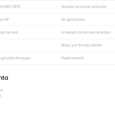
 ISO/IEC 24712
Variable, sin norma verificada
por HP
No garantizada
isa de nivel
A menudo con errores de lectura
Mayor, por fórmula distinta
a garantía del equipo
Puede anularla
nta
s.
.