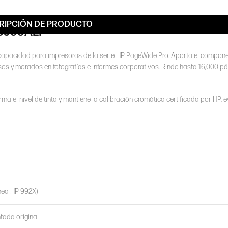
RIPCIÓN DE PRODUCTO
M0J95AL?
 capacidad para impresoras de la serie HP PageWide Pro. Aporta el compon
nsos y morados en fotografías e informes corporativos. Rinde hasta 16,000 pá
orma el nivel de tinta y mantiene la calibración cromática certificada por HP, 
nea HP 992X)
tada original