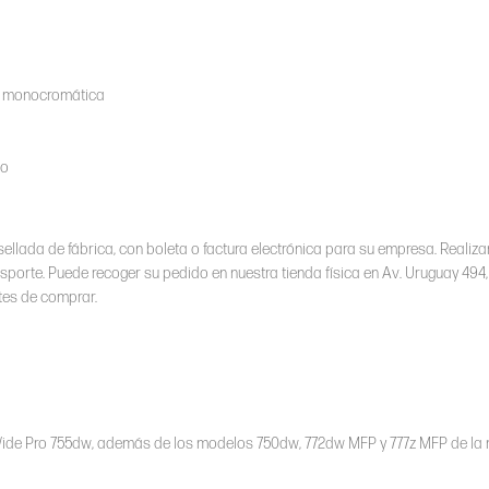
ón monocromática
do
ellada de fábrica, con boleta o factura electrónica para su empresa. Realiz
nsporte. Puede recoger su pedido en nuestra tienda física en Av. Uruguay 494, I
tes de comprar.
ide Pro 755dw, además de los modelos 750dw, 772dw MFP y 777z MFP de la 