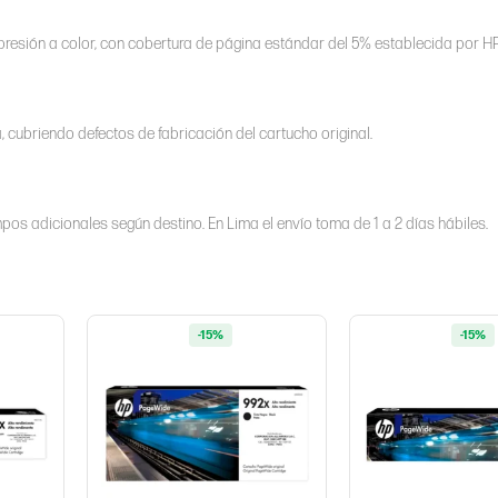
resión a color, con cobertura de página estándar del 5% establecida por HP
 cubriendo defectos de fabricación del cartucho original.
pos adicionales según destino. En Lima el envío toma de 1 a 2 días hábiles.
-15%
-15%