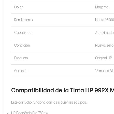
Color
Magenta
Rendimiento
Hasta 16,000
Capacidad
Aproximada
Condición
Nuevo, sella
Producto
Original HP
Garantía
12 meses All
Compatibilidad de la Tinta HP 992X
Este cartucho funciona con los siguientes equipos:
HP PageWide Pro 750dw