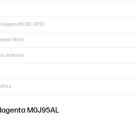
 páginas (ISO/IEC 24712)
mente 193 ml
do de fábrica
inPerú
 Magenta M0J95AL