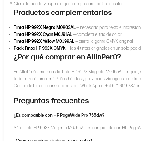
Cierre la puerta y espere a que la impresora calibre el color.
Productos complementarios
Tinta HP 992X Negro M0K03AL
— necesaria para texto e impresi
Tinta HP 992X Cyan M0J91AL
— completa el trío de color
Tinta HP 992X Yellow M0J99AL
— cierra la gama CMYK original
Pack Tinta HP 992X CMYK
— las 4 tintas originales en un solo pedi
¿Por qué comprar en AllinPerú?
En AllinPerú vendemos la Tinta HP 992X Magenta M0J95AL original, s
todo el Perú: Lima en 1-2 días hábiles y provincias vía agencia de tra
Centro de Lima, o consultarnos por WhatsApp al +51 924 659 387 an
Preguntas frecuentes
¿Es compatible con HP PageWide Pro 755dw?
Sí, la Tinta HP 992X Magenta M0J95AL es compatible con HP PageW
¿Cuántas páginas rinde este cartucho?