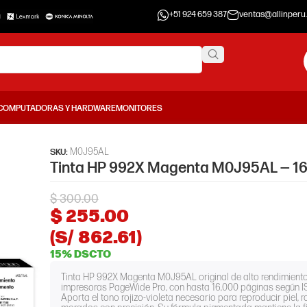
+51 924 659 387
ventas@allinperu
COMPUTADORAS Y HARDWARE
MONITORES
M0J95AL
SKU:
Tinta HP 992X Magenta M0J95AL — 16
$
300.00
$
255.00
(S/ 862.61)
15% DSCTO
Tinta HP 992X Magenta M0J95AL original de alto rendimient
impresoras PageWide Pro, con hasta 16,000 páginas según IS
Aporta el tono rojizo-violeta necesario para reproducir piel, r