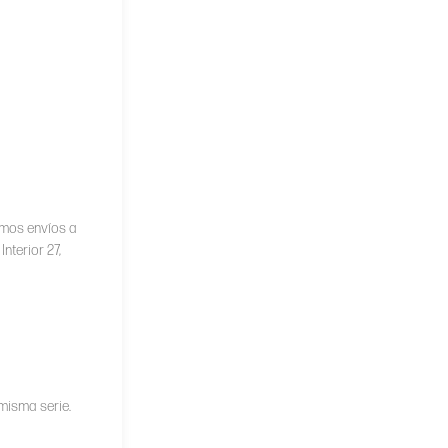
amos envíos a
nterior 27,
misma serie.