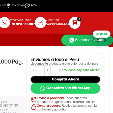
.com
Ubicación
FAQs
¿Interesado?
WhatsApp Online
+51 924 659 387
Ver Productos
En línea
Asesor de ventas
Enviamos
a todo el Perú
,000 Pág.
Llevamos tu producto a cualquier parte del país
Comprar Ahora
Consultar Via WhatsApp
Envíos a provincia.
Todos nuestros
o para
productos llegan a zonas externas de Lima.
O/IEC 24712.
Compra segura.
Realiza tu compra con la
ojos y
confianza y garantía.