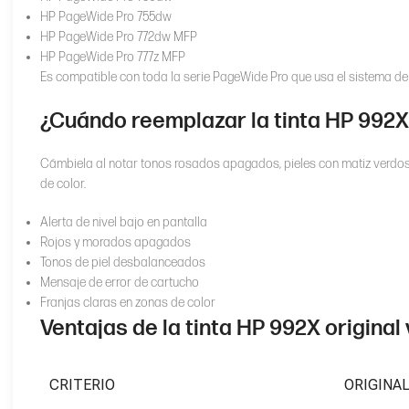
HP PageWide Pro 755dw
HP PageWide Pro 772dw MFP
HP PageWide Pro 777z MFP
Es compatible con toda la serie PageWide Pro que usa el sistema d
¿Cuándo reemplazar la tinta HP 992
Cámbiela al notar tonos rosados apagados, pieles con matiz verdoso
de color.
Alerta de nivel bajo en pantalla
Rojos y morados apagados
Tonos de piel desbalanceados
Mensaje de error de cartucho
Franjas claras en zonas de color
Ventajas de la tinta HP 992X original
CRITERIO
ORIGINA