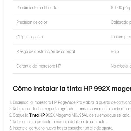
Rendimiento certificado
16,000 pág.
Precisión de color
Calibrada 
Chip inteligente
Lectura prec
Riesgo de obstrucción de cabezal
Bajo
Garantía de impresora HP
No afecta l
Cómo instalar la tinta HP 992X mage
Encienda la impresora HP PageWide Pro y abra la puerta de cartucho
Retire el cartucho magenta agotado tirando suavemente hacia afuera
Saque la
Tinta HP
992X Magenta M0J95AL de su empaque sellado.
Retire la cinta protectora naranja del área de contacto.
Inserte el cartucho nuevo hasta escuchar un clic de ajuste.