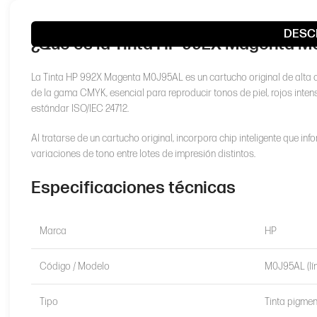
DESC
¿Qué es la Tinta HP 992X Magenta 
La Tinta HP 992X Magenta M0J95AL es un cartucho original de alta
de la gama CMYK, esencial para reproducir tonos de piel, rojos inte
estándar ISO/IEC 24712.
Al tratarse de un cartucho original, incorpora chip inteligente que inf
variaciones de tono entre lotes de impresión distintos.
Especificaciones técnicas
Marca
HP
Código / Modelo
M0J95AL (lí
Tipo
Tinta pigmen