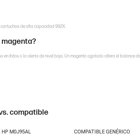
e cartuchos de alta capacidad 992X.
X magenta?
 en fotos o la alerta de nivel bajo. Un magenta agotado altera el balance d
 vs. compatible
L HP M0J95AL
COMPATIBLE GENÉRICO