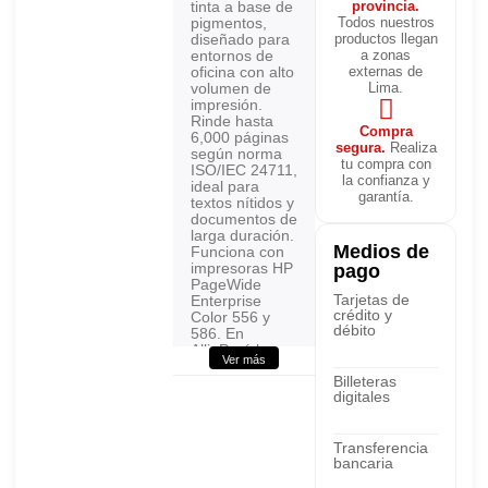
tinta a base de
provincia.
pigmentos,
Todos nuestros
diseñado para
productos llegan
entornos de
a zonas
oficina con alto
externas de
volumen de
Lima.
impresión.
Rinde hasta
Compra
6,000 páginas
segura.
Realiza
según norma
tu compra con
ISO/IEC 24711,
la confianza y
ideal para
garantía.
textos nítidos y
documentos de
larga duración.
Medios de
Funciona con
impresoras HP
pago
PageWide
Tarjetas de
Enterprise
crédito y
Color 556 y
débito
586. En
AllinPerú lo
Ver más
encuentra con
Billeteras
boleta o
digitales
factura
electrónica y
envío a todo el
Perú.
Transferencia
bancaria