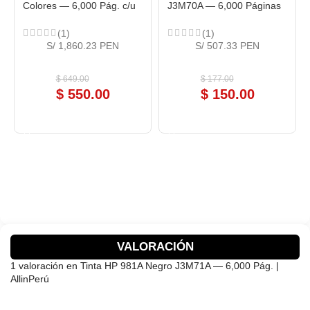
Colores — 6,000 Pág. c/u
J3M70A — 6,000 Páginas
(1)
(1)
S/ 1,860.23 PEN
S/ 507.33 PEN
$
649.00
$
177.00
$
550.00
$
150.00
COMPRAR AHORA
COMPRAR AHORA
VALORACIÓN
1 valoración en
Tinta HP 981A Negro J3M71A — 6,000 Pág. |
AllinPerú