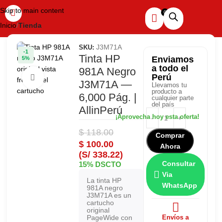
Skip to main content
Inicio
Tienda
J3M71A
SKU:
-1
Tinta HP
Enviamos
5%
a todo el
981A Negro
Perú
Haga clic para ampliar
J3M71A —
Llevamos tu
producto a
6,000 Pág. |
cualquier parte
del país
AllinPerú
$
118.00
Comprar
$
100.00
Ahora
(S/ 338.22)
Consultar
15% DSCTO
Via
La tinta HP
WhatsApp
981A negro
J3M71A es un
cartucho
original
PageWide con
Envíos a