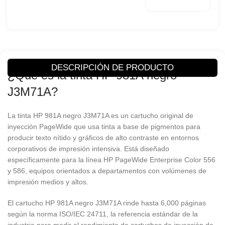
TINTA HP
Producto
981A
Código/Parte
J3M71A
DESCRIPCIÓN DE PRODUCTO
Page Wide
¿Qué es la tinta HP 981A negro
Compatibilidad
Pro
X556/X586
J3M71A?
Color
Negro
La tinta HP 981A negro J3M71A es un cartucho original de
inyección PageWide que usa tinta a base de pigmentos para
6,000
producir texto nítido y gráficos de alto contraste en entornos
Rendimiento
Páginas
corporativos de impresión intensiva. Está diseñado
específicamente para la línea HP PageWide Enterprise Color 556
y 586, equipos orientados a departamentos con volúmenes de
Hewlett-
Marca
Packard
impresión medios y altos.
El cartucho HP 981A negro J3M71A rinde hasta 6,000 páginas
Condición
Original
según la norma ISO/IEC 24711, la referencia estándar de la