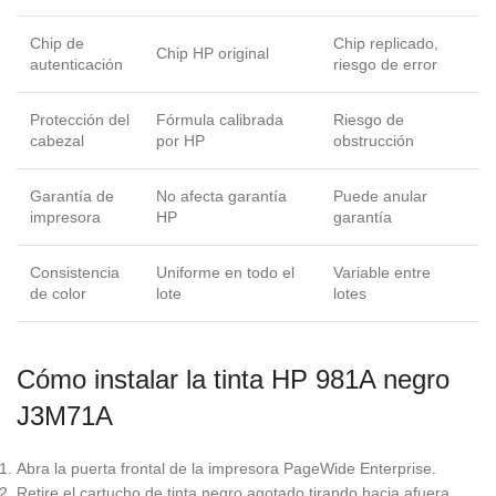
Chip de
Chip replicado,
Chip HP original
autenticación
riesgo de error
Protección del
Fórmula calibrada
Riesgo de
cabezal
por HP
obstrucción
Garantía de
No afecta garantía
Puede anular
impresora
HP
garantía
Consistencia
Uniforme en todo el
Variable entre
de color
lote
lotes
Cómo instalar la tinta HP 981A negro
J3M71A
Abra la puerta frontal de la impresora PageWide Enterprise.
Retire el cartucho de tinta negro agotado tirando hacia afuera.