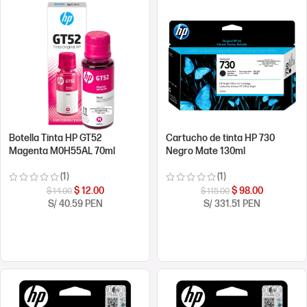
Botella Tinta HP GT52
Cartucho de tinta HP 730
Magenta M0H55AL 70ml
Negro Mate 130ml
(1)
(1)
$
12.00
$
98.00
$
14.00
$
115.00
S/ 40.59 PEN
S/ 331.51 PEN
COMPRAR AHORA
COMPRAR AHORA