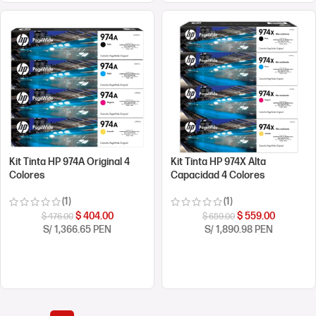
Kit Tinta HP 974A Original 4
Kit Tinta HP 974X Alta
Colores
Capacidad 4 Colores
(1)
(1)
$
404.00
$
559.00
$
476.00
$
659.00
S/ 1,366.65 PEN
S/ 1,890.98 PEN
COMPRAR AHORA
COMPRAR AHORA