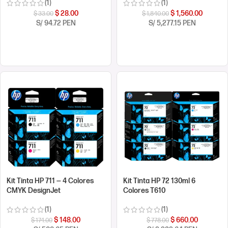
(1)
(1)
$
28.00
$
1,560.00
$
33.00
$
1,840.00
S/ 94.72 PEN
S/ 5,277.15 PEN
COMPRAR AHORA
COMPRAR AHORA
Kit Tinta HP 711 — 4 Colores
Kit Tinta HP 72 130ml 6
CMYK DesignJet
Colores T610
(1)
(1)
$
148.00
$
660.00
$
174.00
$
778.00