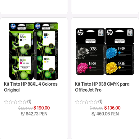
COMPRAR AHORA
COMPRAR AHORA
Kit Tinta HP 88XL 4 Colores
Kit Tinta HP 938 CMYK para
Original
OfficeJet Pro
(1)
(1)
$
190.00
$
136.00
$
225.00
$
160.00
S/ 642.73 PEN
S/ 460.06 PEN
COMPRAR AHORA
COMPRAR AHORA