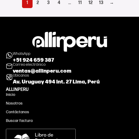
1
2
3
4
…
11
12
13
→
WhatsApp
+51 924 659 387
Correo electrónico
ventas@allinperu.com
Ubícanos
Av. Uruguay 494 Int. 27 Lima, Perú
ALLINPERU
Inicio
Nosotros
Contáctanos
Buscar factura