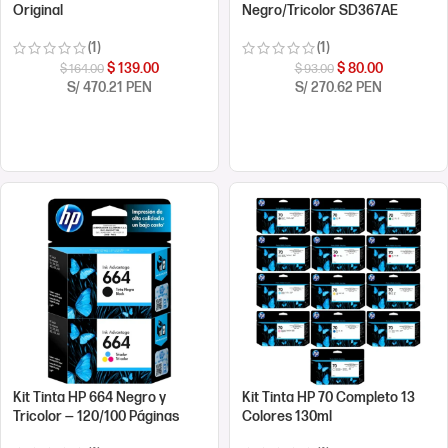
Original
Negro/Tricolor SD367AE
(1)
(1)
$
139.00
$
80.00
$
164.00
$
93.00
S/ 470.21 PEN
S/ 270.62 PEN
COMPRAR AHORA
COMPRAR AHORA
Kit Tinta HP 664 Negro y
Kit Tinta HP 70 Completo 13
Tricolor — 120/100 Páginas
Colores 130ml