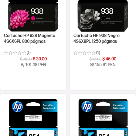
Cartucho HP 938 Magenta
Cartucho HP 938 Negro
4S6X6PL 800 páginas
4S6X8PL 1250 páginas
(1)
(1)
$
30.00
$
46.00
$
35.00
$
55.00
S/ 101.48 PEN
S/ 155.61 PEN
COMPRAR AHORA
COMPRAR AHORA