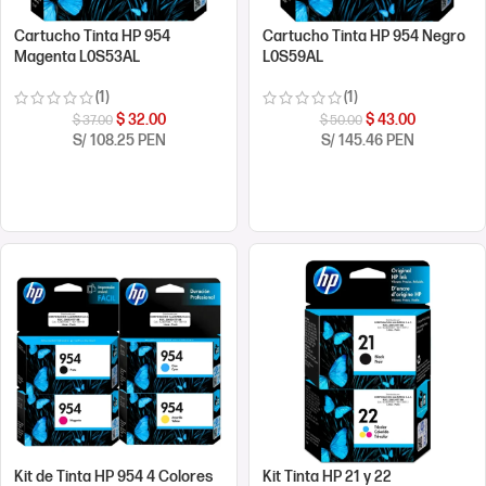
Cartucho Tinta HP 954
Cartucho Tinta HP 954 Negro
Magenta L0S53AL
L0S59AL
(1)
(1)
$
32.00
$
43.00
$
37.00
$
50.00
S/ 108.25 PEN
S/ 145.46 PEN
COMPRAR AHORA
COMPRAR AHORA
Kit de Tinta HP 954 4 Colores
Kit Tinta HP 21 y 22