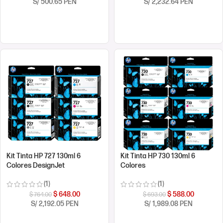
S/ 500.65 PEN
S/ 2,232.64 PEN
COMPRAR AHORA
COMPRAR AHORA
Kit Tinta HP 727 130ml 6
Kit Tinta HP 730 130ml 6
Colores DesignJet
Colores
(1)
(1)
$
648.00
$
588.00
$
764.00
$
693.00
S/ 2,192.05 PEN
S/ 1,989.08 PEN