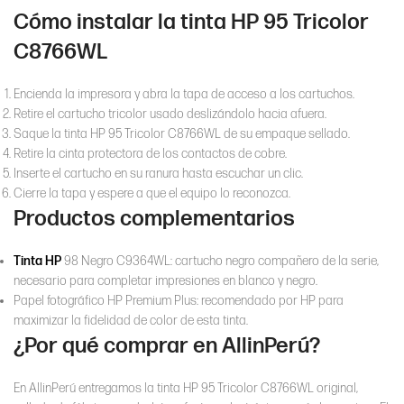
Cómo instalar la tinta HP 95 Tricolor
C8766WL
Encienda la impresora y abra la tapa de acceso a los cartuchos.
Retire el cartucho tricolor usado deslizándolo hacia afuera.
Saque la tinta HP 95 Tricolor C8766WL de su empaque sellado.
Retire la cinta protectora de los contactos de cobre.
Inserte el cartucho en su ranura hasta escuchar un clic.
Cierre la tapa y espere a que el equipo lo reconozca.
Productos complementarios
Tinta HP
98 Negro C9364WL: cartucho negro compañero de la serie,
necesario para completar impresiones en blanco y negro.
Papel fotográfico HP Premium Plus: recomendado por HP para
maximizar la fidelidad de color de esta tinta.
¿Por qué comprar en AllinPerú?
En AllinPerú entregamos la tinta HP 95 Tricolor C8766WL original,