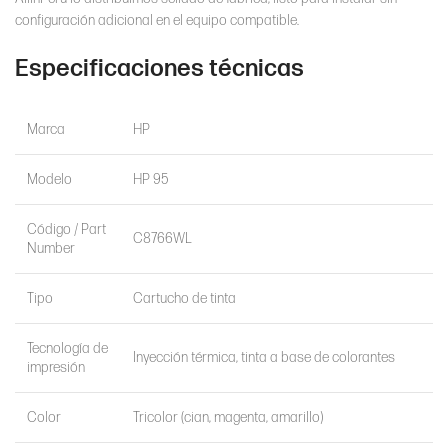
configuración adicional en el equipo compatible.
Especificaciones técnicas
Marca
HP
Modelo
HP 95
Código / Part
C8766WL
Number
Tipo
Cartucho de tinta
Tecnología de
Inyección térmica, tinta a base de colorantes
impresión
Color
Tricolor (cian, magenta, amarillo)