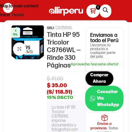
Skip to main content
Inicio
Tienda
C8766WL
SKU:
-1
Tinta HP 95
Enviamos
a
5%
todo el Perú
Tricolor
Llevamos tu
C8766WL —
producto a
Haga clic para ampliar
cualquier parte
Rinde 330
del país
Páginas
Comprar
$
41.00
Ahora
$
35.00
(S/ 118.51)
Consultar
15% DSCTO
Via
WhatsApp
La tinta HP 95
Tricolor
C8766WL
imprime
Envíos a
documentos y
provincia.
Todos
fotografías con