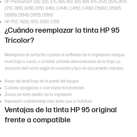
HP Photosmart 325, 335, 375, 385, 422, 425, 428, 475, 2570, 2575, 2610,
2710, 7850, 8050, 8150, 8450, C4140, C4150, C4180, D5060, D5065,
D5069, D5145, D5155, D5160
HP PSC 1600, 1610, 2350, 2355
¿Cuándo reemplazar la tinta HP 95
Tricolor?
Reemplace el cartucho cuando el software de la impresora indique
nivel bajo o vacío, o al notar colores desvanecidos en la hoja. La
duración real varía según el volumen y tipo de documento impreso.
Aviso de nivel bajo en el panel del equipo
Colores apagados o con rayas horizontales
Zonas sin tinta dentro de la impresión
Impresión visiblemente más lenta que lo habitual
Ventajas de la tinta HP 95 original
frente a compatible