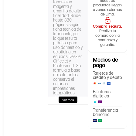
nuestros
tonos cian,
productos llegan
magenta y
a zonas externas
amarillo de alta
de Lima.
fidelidad. Rinde
hasta 330
páginas según
Compra segura.
ficha técnica del
Realiza tu
fabricante, por
compra con la
lo que resulta
confianza y
práctica para
garantía.
uso doméstico y
de oficina en
equipos Deskjet,
Medios de
Officejet y
pago
Photosmart. Su
fórmula a base
Tarjetas de
de colorantes
crédito y débito
conserva el
color en
impresiones
Billeteras
fotográficas
digitales
durante más
Ver más
tiempo. En
AllinPerú la
Transferencia
entregamos
bancaria
sellada de
fábrica, con
boleta o factura
electrónica.