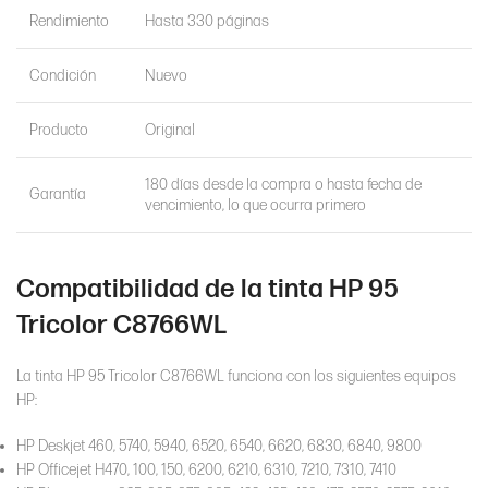
Rendimiento
Hasta 330 páginas
Condición
Nuevo
Producto
Original
180 días desde la compra o hasta fecha de
Garantía
vencimiento, lo que ocurra primero
Compatibilidad de la tinta HP 95
Tricolor C8766WL
La tinta HP 95 Tricolor C8766WL funciona con los siguientes equipos
HP:
HP Deskjet 460, 5740, 5940, 6520, 6540, 6620, 6830, 6840, 9800
HP Officejet H470, 100, 150, 6200, 6210, 6310, 7210, 7310, 7410