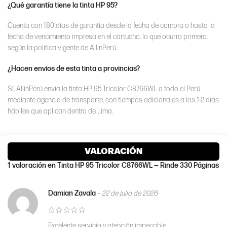
¿Qué garantía tiene la tinta HP 95?
Cuenta con 180 días de garantía desde la fecha de compra o hasta la
fecha de vencimiento impresa en el cartucho, lo que ocurra primero,
según la política vigente de AllinPerú.
¿Hacen envíos de esta tinta a provincias?
Sí, AllinPerú envía la tinta HP 95 Tricolor C8766WL a todo el Perú
mediante agencia de transporte, con tiempos adicionales a los 1-2 días
hábiles que aplican dentro de Lima.
VALORACIÓN
1 valoración en
Tinta HP 95 Tricolor C8766WL — Rinde 330 Páginas
Damian Zavala
–
22 de julio de 2026
Excelente servicio y atención impecable