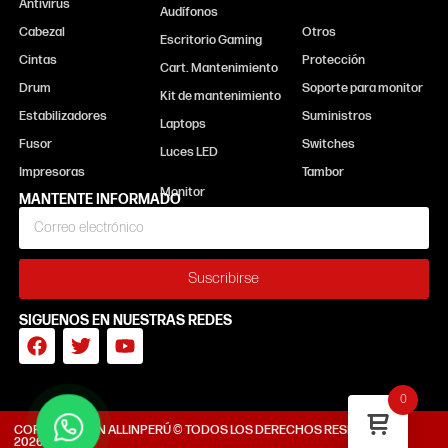
Antivirus
Monitor
Audífonos
Cabezal
Otros
Escritorio Gaming
Cintas
Protección
Cart. Mantenimiento
Drum
Soporte para monitor
Kit de mantenimiento
Estabilizadores
Suministros
Laptops
Fusor
Switches
Luces LED
Impresoras
Tambor
MANTENTE INFORMADO
Suscribirse
SIGUENOS EN NUESTRAS REDES
0
CORPORACIÓN ALLINPERÚ © TODOS LOS DERECHOS RESERVADOS
2026