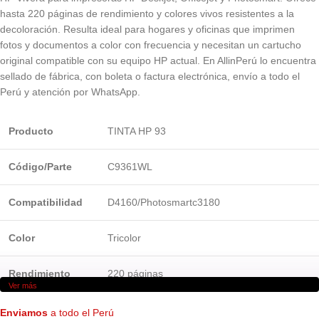
hasta 220 páginas de rendimiento y colores vivos resistentes a la
decoloración. Resulta ideal para hogares y oficinas que imprimen
fotos y documentos a color con frecuencia y necesitan un cartucho
original compatible con su equipo HP actual. En AllinPerú lo encuentra
sellado de fábrica, con boleta o factura electrónica, envío a todo el
Perú y atención por WhatsApp.
Producto
TINTA HP 93
Código/Parte
C9361WL
Compatibilidad
D4160/Photosmartc3180
Color
Tricolor
Rendimiento
220 páginas
Ver más
Marca
Hewlett-Packard
Enviamos
a todo el Perú