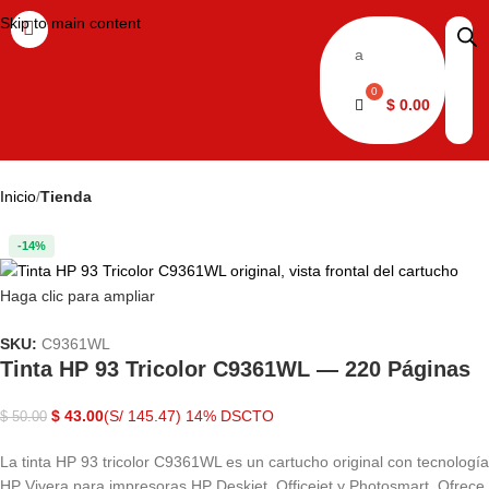
Skip to main content
a
$
0.00
Inicio
Tienda
-14%
Haga clic para ampliar
SKU:
C9361WL
Tinta HP 93 Tricolor C9361WL — 220 Páginas
$
43.00
(S/ 145.47)
14% DSCTO
$
50.00
La tinta HP 93 tricolor C9361WL es un cartucho original con tecnología
HP Vivera para impresoras HP Deskjet, Officejet y Photosmart. Ofrece