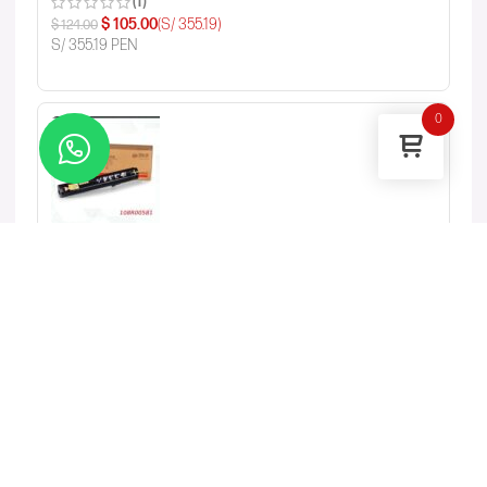
(1)
$
105.00
(S/ 355.19)
$
124.00
S/ 355.19 PEN
0
Drum Xerox 108R00581 Negro, 32.000 Páginas
$
0.00