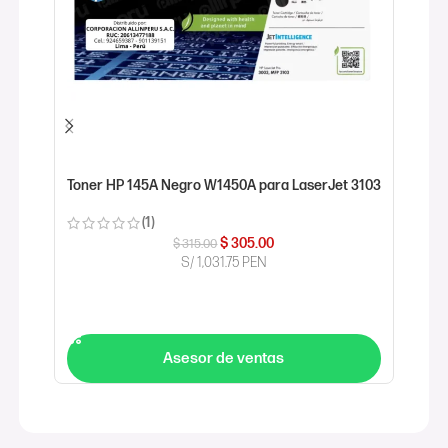
Toner HP 145A Negro W1450A para LaserJet 3103
Tone
Alto
(1)
$
305.00
$
315.00
S/ 1,031.75 PEN
COMPRAR AHORA
CO
Asesor de ventas