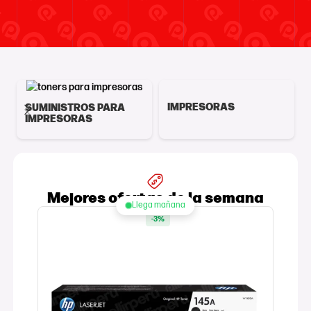
IMPRESORAS
SUMINISTROS PARA
IMPRESORAS
Mejores ofertas de la semana
Llega mañana
-3%