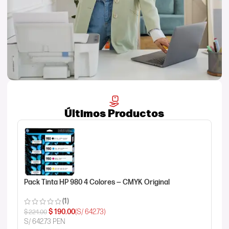
Últimos Productos
Pack Tinta HP 980 4 Colores — CMYK Original
(1)
$
190.00
(S/ 642.73)
$
224.00
S/ 642.73 PEN