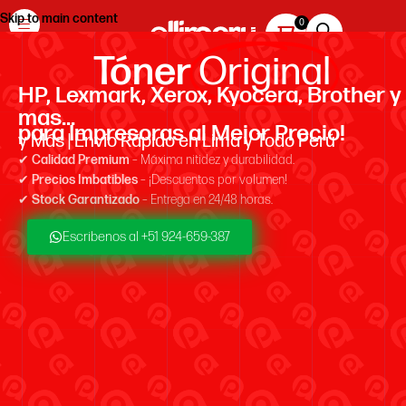
Skip to main content
Tóner
Original
HP, Lexmark, Xerox, Kyocera, Brother y
mas...
para Impresoras al Mejor Precio!
y Más | Envío Rápido en Lima y Todo Perú
✔
Calidad Premium
– Máxima nitidez y durabilidad.
✔
Precios Imbatibles
– ¡Descuentos por volumen!
✔
Stock Garantizado
– Entrega en 24/48 horas.
Escribenos al +51 924-659-387