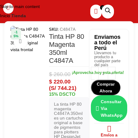
Skip to main content
Inicio
Tienda
C4847A
SKU:
-1
Tinta HP 80
Enviamos
5%
Haga clic para ampliar
a todo el
Magenta
Perú
350ml
Llevamos tu
producto a
C4847A
cualquier parte
del país
$
260.00
$
220.00
Comprar
(S/ 744.21)
Ahora
15% DSCTO
Consultar
La tinta HP 80
Via
magenta
C4847A 350ml
WhatsApp
es un cartucho
original a base
de pigmentos
para plotters
Envíos a
HP DesignJet