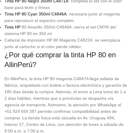
Tinta HP 80 Negro 350ml C4871A
: completa el set con el color
base para texto y líneas
Tinta HP 80 Cyan 350ml C4846A
: necesaria junto al magenta
para reproducir el espectro completo
Tinta HP
80 Amarillo 350ml C4848A: cierra el set CMYK del
sistema HP 80 en 350 ml
Cabezal de impresión HP 80 Magenta C4822A: se reemplaza
junto al cartucho si el color pierde nitidez
¿Por qué comprar la tinta HP 80 en
AllinPerú?
En AllinPerú, la tinta HP 80 magenta C4847A llega sellada de
fábrica, respaldada con boleta o factura electrónica y garantía de
180 días desde la compra. Además, el envío a Lima toma de 1 a
2 días hábiles, mientras que a provincias se despacha vía
agencia de transporte. Asimismo, la atención por WhatsApp al
+51 924 659 387 permite confirmar compatibilidad antes de
comprar. La tienda física está ubicada en Av. Uruguay 494,
Interior 27, Centro de Lima, con atención de lunes a sábado de
9:00 a.m. a 7:00 p.m.