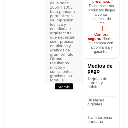
provincia.
de la serie
Todos nuestros
1050 y 1055.
productos llegan
Está pensada
a zonas
para talleres
externas de
de impresión
Lima.
técnica y
estudios de
arquitectura
Compra
que necesitan
segura.
Realiza
color preciso
tu compra con
en planos y
la confianza y
gráficos de
garantía.
gran formato.
Ofrece
resultados
Medios de
nítidos y
pago
consistentes
gracias a su
Tarjetas de
fórmula
crédito y
pigmentada de
débito
Ver más
alta capacidad.
En AllinPerú
llega sellada
Billeteras
de fábrica, con
digitales
boleta o
factura
electrónica y
Transferencia
envío a todo el
bancaria
Perú.