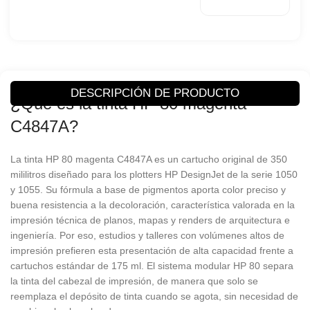
Producto
TINTA HP 80
Código/Parte
C4847A
DESCRIPCIÓN DE PRODUCTO
Compatibilidad
1050C/1055Cm
¿Qué es la tinta HP 80 magenta
C4847A?
Color
Magenta
La tinta HP 80 magenta C4847A es un cartucho original de 350
Rendimiento
350Ml
mililitros diseñado para los plotters HP DesignJet de la serie 1050
y 1055. Su fórmula a base de pigmentos aporta color preciso y
Hewlett-
Marca
buena resistencia a la decoloración, característica valorada en la
Packard
impresión técnica de planos, mapas y renders de arquitectura e
ingeniería. Por eso, estudios y talleres con volúmenes altos de
Condición
Original
impresión prefieren esta presentación de alta capacidad frente a
cartuchos estándar de 175 ml. El sistema modular HP 80 separa
la tinta del cabezal de impresión, de manera que solo se
reemplaza el depósito de tinta cuando se agota, sin necesidad de