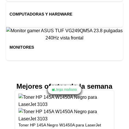
COMPUTADORAS Y HARDWARE
MONITORES
Mejores ofertas de la semana
Llega mañana
Llega mañana
Llega mañana
Llega mañana
Llega mañana
Llega mañana
Llega mañana
Llega mañana
Llega mañana
Toner HP 145A Negro W1450A para LaserJet