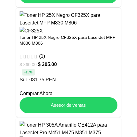
Toner HP 25X Negro CF325X para LaserJet MFP
M830 M806
(1)
$
305.00
$
360.00
-15%
S/ 1,031.75 PEN
Comprar Ahora
Asesor de ventas