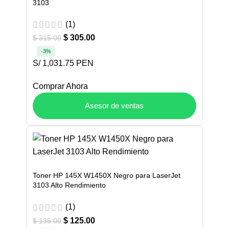
3103
(1)
$
305.00
$
315.00
-3%
S/ 1,031.75 PEN
Comprar Ahora
Asesor de ventas
Toner HP 145X W1450X Negro para LaserJet
3103 Alto Rendimiento
(1)
$
125.00
$
135.00