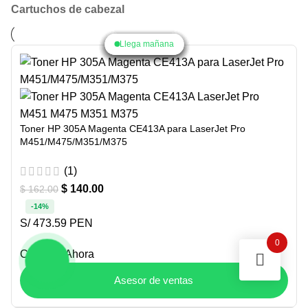
Cartuchos de cabezal
Llega mañana
Llega mañana
Llega mañana
Llega mañana
Llega mañana
Llega mañana
Llega mañana
Llega mañana
Llega mañana
Toner HP 305A Magenta CE413A para LaserJet Pro
M451/M475/M351/M375
(1)
$
140.00
$
162.00
-14%
S/ 473.59 PEN
0
Comprar Ahora
Asesor de ventas