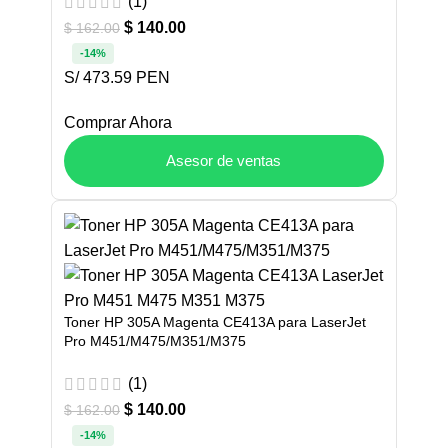
(1)
$
140.00
$
162.00
-14%
S/ 473.59 PEN
Comprar Ahora
Asesor de ventas
Toner HP 305A Magenta CE413A para LaserJet
Pro M451/M475/M351/M375
(1)
$
140.00
$
162.00
-14%