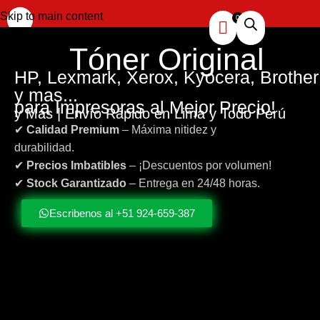
Skip to main content
Tóner
Original
HP, Lexmark, Xerox, Kyocera, Brother
y mas...
para Impresoras al Mejor Precio!
y Más | Envío Rápido en Lima y Todo Perú
✔
Calidad Premium
– Máxima nitidez y
durabilidad.
✔
Precios Imbatibles
– ¡Descuentos por volumen!
✔
Stock Garantizado
– Entrega en 24/48 horas.
Escribenos al +51 924-659-387