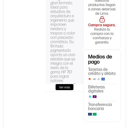
nuestros
gran formato.
productos llegan
Ideal para
a zonas externas
estudios de
de Lima.
arquitectura e
ingeniería que
imprimen
Compra segura.
renders y
Realiza tu
mapas a color
compra con la
con precisión
confianza y
cromática. Su
garantía.
fórmula
pigmentada
aporta un cian
Medios de
estable que se
pago
integra con el
resto de la
Tarjetas de
gama HP 761
crédito y débito
para lograr
colores
consistentes. En
Billeteras
Ver más
AllinPerú lo
digitales
encuentra
sellado de
fábrica, con
Transferencia
boleta o factura
bancaria
electrónica y
envío a todo el
Perú.