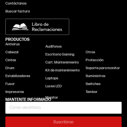
Contáctanos
Buscar factura
PRODUCTOS
Antivirus
Monitor
Audífonos
Cabezal
Otros
Escritorio Gaming
Cintas
Protección
Cart. Mantenimiento
Drum
Soporte para monitor
Kit de mantenimiento
Estabilizadores
Suministros
Laptops
Fusor
Switches
Luces LED
Impresoras
Tambor
MANTENTE INFORMADO
Suscribirse