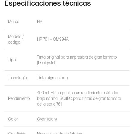
Especificaciones técnicas
Marca
HP
Modelo /
HP 761 — CM994A
código
Tinta original para impresora de gran formato
Tipo
(DesignJet)
Tecnología
Tinta pigmentada
400 ml. HP no publica un rendimiento estándar
Rendimiento
bajo norma ISO/IEC para tintas de gran formato
de la serie 761
Color
Cyan (cian)