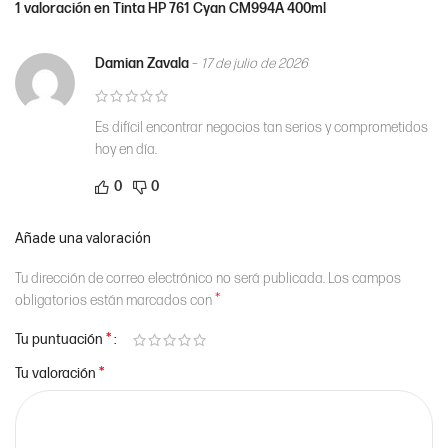
1 valoración en
Tinta HP 761 Cyan CM994A 400ml
Damian Zavala
–
17 de julio de 2026
Es difícil encontrar negocios tan serios y comprometidos
hoy en día.
0
0
Añade una valoración
Tu dirección de correo electrónico no será publicada.
Los campos
*
obligatorios están marcados con
*
Tu puntuación
*
Tu valoración