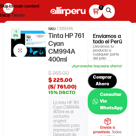
Skip to main content
Inicio
Tienda
CM994A
SKU:
-1
Tinta HP 761
Enviamos
a
5%
todo el Perú
Cyan
Llevamos tu
CM994A
producto a
Haga clic para ampliar
cualquier parte
400ml
del país
$
265.00
Comprar
$
225.00
Ahora
(S/ 761.00)
15% DSCTO
Consultar
Via
La tinta HP 761
Cyan CM994A
WhatsApp
400ml es el
cartucho
original
diseñado para
Envíos a
impresoras HP
provincia.
Todos
DesignJet de