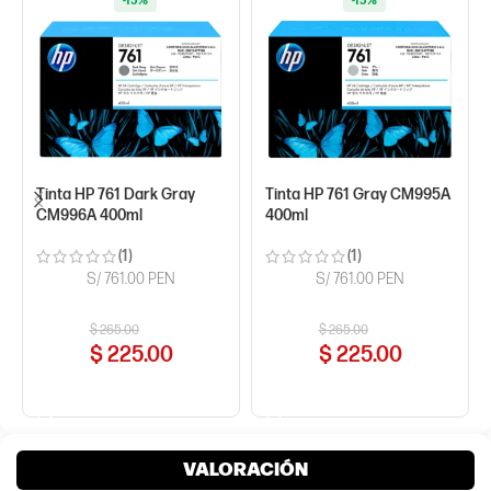
-15%
-15%
Tinta HP 761 Dark Gray
Tinta HP 761 Gray CM995A
CM996A 400ml
400ml
(1)
(1)
S/ 761.00 PEN
S/ 761.00 PEN
$
265.00
$
265.00
$
225.00
$
225.00
COMPRAR AHORA
COMPRAR AHORA
VALORACIÓN