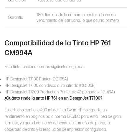
Condición
Nuevo, sellado de fábrica
180 días desde la compra o hasta la fecha de
Garantía
vencimiento del cartucho, lo que ocurra primero
Compatibilidad de la Tinta HP 761
CM994A
Esta tinta funciona con los siguientes equipos:
HP DesignJet T7100 Printer (CQ105A)
HP DesignJet T7100 con disco duro cifrado (CQ105B)
HP DesignJet T7200 Production Printer de 42 pulgadas (F2L46A)
¿Cuánto rinde la tinta HP 761 en un DesignJet T7100?
El cartucho contiene 400 ml de tinta Cyan. HP no reporta un
rendimiento en páginas bajo norma ISO/IEC para esta línea de gran
formato, ya que el consumo depende del tamaño de plano, la
cobertura de tinta y la resolución de impresión configurada.