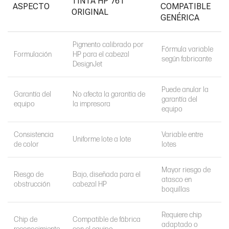
TINTA HP 761
ASPECTO
COMPATIBLE
ORIGINAL
GENÉRICA
Pigmento calibrado por
Fórmula variable
Formulación
HP para el cabezal
según fabricante
DesignJet
Puede anular la
Garantía del
No afecta la garantía de
garantía del
equipo
la impresora
equipo
Consistencia
Variable entre
Uniforme lote a lote
de color
lotes
Mayor riesgo de
Riesgo de
Bajo, diseñada para el
atasco en
obstrucción
cabezal HP
boquillas
Requiere chip
Chip de
Compatible de fábrica
adaptado o