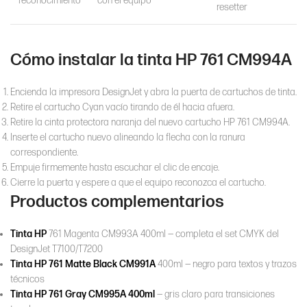
reconocimiento
con el equipo
resetter
Cómo instalar la tinta HP 761 CM994A
Encienda la impresora DesignJet y abra la puerta de cartuchos de tinta.
Retire el cartucho Cyan vacío tirando de él hacia afuera.
Retire la cinta protectora naranja del nuevo cartucho HP 761 CM994A.
Inserte el cartucho nuevo alineando la flecha con la ranura
correspondiente.
Empuje firmemente hasta escuchar el clic de encaje.
Cierre la puerta y espere a que el equipo reconozca el cartucho.
Productos complementarios
Tinta HP
761 Magenta CM993A 400ml — completa el set CMYK del
DesignJet T7100/T7200
Tinta HP 761 Matte Black CM991A
400ml — negro para textos y trazos
técnicos
Tinta HP 761 Gray CM995A 400ml
— gris claro para transiciones