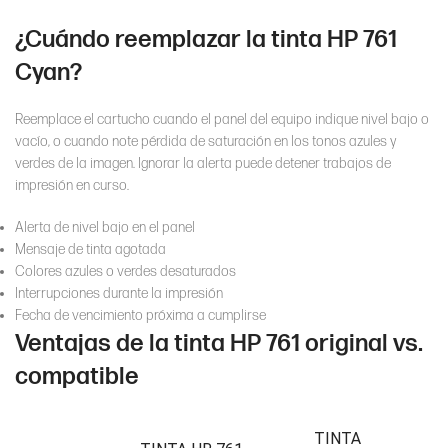
¿Cuándo reemplazar la tinta HP 761
Cyan?
Reemplace el cartucho cuando el panel del equipo indique nivel bajo o
vacío, o cuando note pérdida de saturación en los tonos azules y
verdes de la imagen. Ignorar la alerta puede detener trabajos de
impresión en curso.
Alerta de nivel bajo en el panel
Mensaje de tinta agotada
Colores azules o verdes desaturados
Interrupciones durante la impresión
Fecha de vencimiento próxima a cumplirse
Ventajas de la tinta HP 761 original vs.
compatible
TINTA