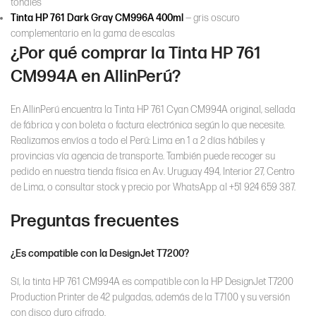
tonales
Tinta HP 761 Dark Gray CM996A 400ml
— gris oscuro
complementario en la gama de escalas
¿Por qué comprar la Tinta HP 761
CM994A en AllinPerú?
En AllinPerú encuentra la Tinta HP 761 Cyan CM994A original, sellada
de fábrica y con boleta o factura electrónica según lo que necesite.
Realizamos envíos a todo el Perú: Lima en 1 a 2 días hábiles y
provincias vía agencia de transporte. También puede recoger su
pedido en nuestra tienda física en Av. Uruguay 494, Interior 27, Centro
de Lima, o consultar stock y precio por WhatsApp al +51 924 659 387.
Preguntas frecuentes
¿Es compatible con la DesignJet T7200?
Sí, la tinta HP 761 CM994A es compatible con la HP DesignJet T7200
Production Printer de 42 pulgadas, además de la T7100 y su versión
con disco duro cifrado.