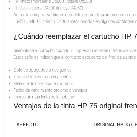
HP Photosmart serie C5200 (incluye C5280)
HP Deskjet serie D4200 (incluye D4260)
Antes de comprar, verifique el modelo exacto de su impresora en la 
J6450, J6480, C4480 ni D4360 mencionados en algunos catálogos de
¿Cuándo reemplazar el cartucho HP 75
Reemplace el cartucho cuando la impresora muestre alertas de nivel
Estas señales indican que el cartucho está cerca del final de su vida ú
Colores apagados o desiguales
Franjas blancas en la impresión
Mensaje de nivel bajo en pantalla
Fecha de vencimiento próxima o vencida
Impresión más lenta de lo habitual
Ventajas de la tinta HP 75 original fre
ASPECTO
ORIGINAL HP 75 C