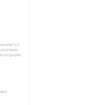
ma entre 1 y 2
 en la tienda
nta con garantía
egión.