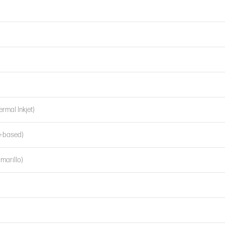
rmal Inkjet)
e-based)
amarillo)