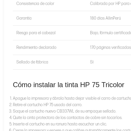
Consistencia de color
Calibrada por HP para 
Garantía
180 días AllinPerú
Riesgo para el cabezal
Bajo, fórmula certificad
Rendimiento declarado
170 páginas verificada
Sellado de fábrica
Sí
Cómo instalar la tinta HP 75 Tricolor
Apague la impresora y ábrala hasta dejar visible el carro de cartuch
Retire el cartucho HP 75 usado del carro.
Saque el cartucho nuevo CB337WL de su empaque sellado.
Quite la cinta protectora de los contactos de cobre sin tocarlos.
Inserte el cartucho en su ranura hasta escuchar un clic.
Cierre la impresora y espere a que calibre automáticamente los cart