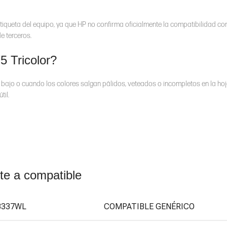
etiqueta del equipo, ya que HP no confirma oficialmente la compatibilidad c
 terceros.
 Tricolor?
 bajo o cuando los colores salgan pálidos, veteados o incompletos en la hoj
til.
nte a compatible
B337WL
COMPATIBLE GENÉRICO