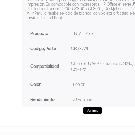
impresión. Es compatible con impresoras HP Officejet serie J
Photosmart serie C4200, C4300 y C5200, y Deskjet serie D42
AllinPerú lo recibe sellado de fábrica, con boleta o factura ele
envío a todo el Perú.
Producto
TINTA HP 75
Código/Parte
CB337WL
Officejet J5780/Photosmart C4240
Compatibilidad
C524075
Color
Tricolor
Rendimiento
170 Páginas
Ver más
Marca
Hewlett-Packard
Condición
Original