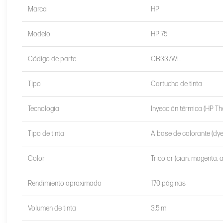
Marca
HP
Modelo
HP 75
Código de parte
CB337WL
Tipo
Cartucho de tinta
Tecnología
Inyección térmica (HP The
Tipo de tinta
A base de colorante (dy
Color
Tricolor (cian, magenta, 
Rendimiento aproximado
170 páginas
Volumen de tinta
3.5 ml