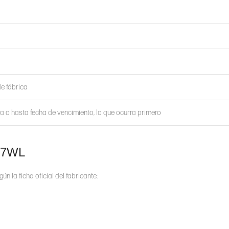
de fábrica
a o hasta fecha de vencimiento, lo que ocurra primero
337WL
n la ficha oficial del fabricante: