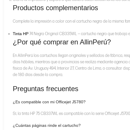
Productos complementarios
Complete la impresión a color con el cartucho negro de la misma fami
Tinta HP
74 Negra Original CB335WL — cartucho negro que trabaja e
¿Por qué comprar en AllinPerú?
En AllinPerú los cartuchos llegan originales y sellados de fábrica, r
días hábiles, mientras que a provincias se realiza mediante agencia 
física de Av. Uruguay 494, Interior 27, Centro de Lima, o consultar d
de 180 días desde la compra.
Preguntas frecuentes
¿Es compatible con mi Officejet J5780?
Sí, la tinta HP 75 CB337WL es compatible con la serie Officejet J5700,
¿Cuántas páginas rinde el cartucho?