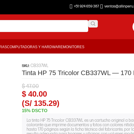
+51 924 659 387
ventas@allinperu
ORAS
COMPUTADORAS Y HARDWARE
MONITORES
CB337WL
SKU:
Tinta HP 75 Tricolor CB337WL — 170
$
47.00
$
40.00
(S/ 135.29)
15% DSCTO
La tinta HP 75 Tricolor CB337WL es un cartucho original a ba
colorante que imprime documentos y fotos con colores nítido
hasta 170 páginas según la ficha técnica del fabricante, por l
resulta adecuada para hogares y oficinas con volumen mod