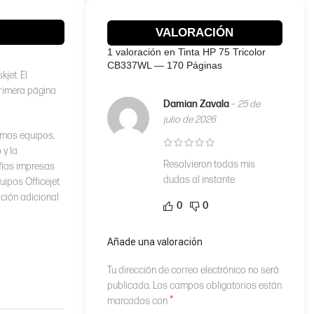
VALORACIÓN
1 valoración en
Tinta HP 75 Tricolor
CB337WL — 170 Páginas
jet. El
primera página
Damian Zavala
–
25 de
julio de 2026
smos equipos.
 y la
Resolvieron todas mis
afías impresas
dudas al instante
uipos Officejet
ación adicional
0
0
Añade una valoración
Tu dirección de correo electrónico no será
publicada.
Los campos obligatorios están
*
marcados con