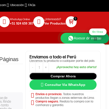
.com
Ubicación
FAQs
¿Interesado?
WhatsApp Online
+51 924 659 387
Ver Productos
En línea
Asesor de ventas
Enviamos
a todo el Perú
 Páginas
Llevamos tu producto a cualquier parte del país
Comprar Ahora
Consultar Via WhatsApp
Envíos a provincia.
Todos nuestros
se de
productos llegan a zonas externas de Lima.
s. Rinde
Compra segura.
Realiza tu compra con la
o tanto
confianza y garantía.
erado de