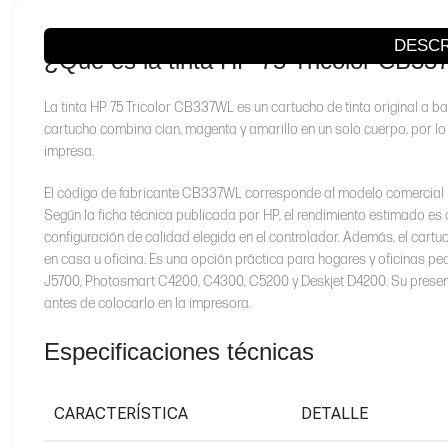
DESCR
¿Qué es la tinta HP 75 Tricolor CB3
La tinta HP 75 Tricolor CB337WL es un cartucho de tinta original a ba
cartucho combina cian, magenta y amarillo en un solo cuerpo, por l
impresa.
El código de fabricante CB337WL corresponde al modelo comercial 
Según la ficha técnica publicada por HP, el rendimiento estimado es
configuración de calidad elegida en el controlador. Además, el cartuch
en casa u oficina. Es una opción práctica para hogares y oficinas 
J5700, Photosmart C4200, C4300, C5200 y Deskjet D4200. Su presentaci
antes de colocarlo en la impresora.
Especificaciones técnicas
CARACTERÍSTICA
DETALLE