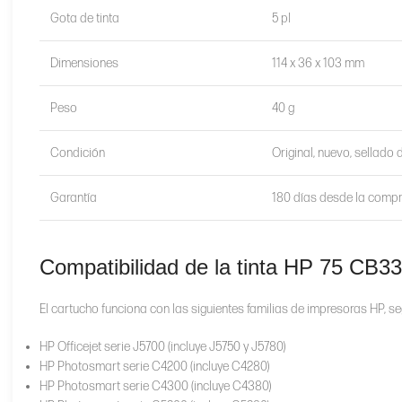
Gota de tinta
5 pl
Dimensiones
114 x 36 x 103 mm
Peso
40 g
Condición
Original, nuevo, sellado 
Garantía
180 días desde la compr
Compatibilidad de la tinta HP 75 CB
El cartucho funciona con las siguientes familias de impresoras HP, segú
HP Officejet serie J5700 (incluye J5750 y J5780)
HP Photosmart serie C4200 (incluye C4280)
HP Photosmart serie C4300 (incluye C4380)