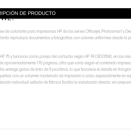
IPCIÓN DE PRODUCTO
37WL?
se de colorante para impresoras HP de las series Officejet, Photosmart y Desk
o tanto reproduce documentos y fotografías con colores uniformes desde la 
HP 75 y funciona como pareja del cartucho negro HP 74 CB335WL en los mi
 de aproximadamente 170 páginas, cifra que varía según el contenido impreso
o entrega gotas de tinta de 5 picolitros, lo que favorece el detalle en fotogr
pequeñas con un volumen moderado de impresión a color, especialmente en eq
ón individual sellada de fábrica facilita la instalación directa, sin prepar