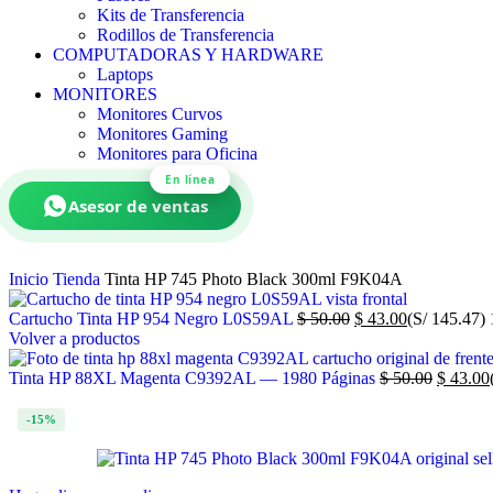
Kits de Transferencia
Rodillos de Transferencia
COMPUTADORAS Y HARDWARE
Laptops
MONITORES
Monitores Curvos
Monitores Gaming
Monitores para Oficina
En línea
Asesor de ventas
Inicio
Tienda
Tinta HP 745 Photo Black 300ml F9K04A
Cartucho Tinta HP 954 Negro L0S59AL
$
50.00
$
43.00
(S/ 145.47)
Volver a productos
Tinta HP 88XL Magenta C9392AL — 1980 Páginas
$
50.00
$
43.00
-15%