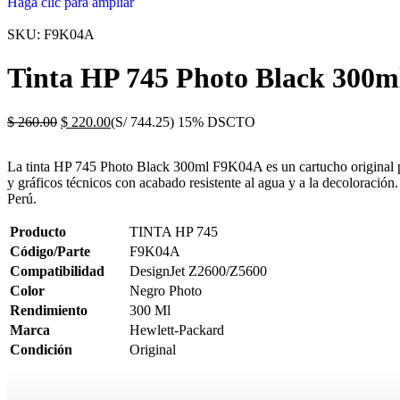
Haga clic para ampliar
SKU:
F9K04A
Tinta HP 745 Photo Black 300
$
260.00
$
220.00
(S/ 744.25)
15% DSCTO
La tinta HP 745 Photo Black 300ml F9K04A es un cartucho original pi
y gráficos técnicos con acabado resistente al agua y a la decoloració
Perú.
Producto
TINTA HP 745
Código/Parte
F9K04A
Compatibilidad
DesignJet Z2600/Z5600
Color
Negro Photo
Rendimiento
300 Ml
Marca
Hewlett-Packard
Condición
Original