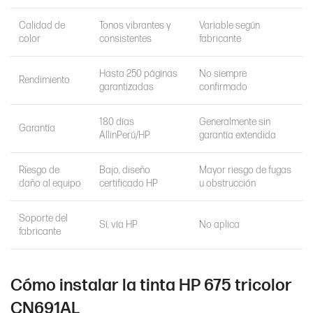
Calidad de
Tonos vibrantes y
Variable según
color
consistentes
fabricante
Hasta 250 páginas
No siempre
Rendimiento
garantizadas
confirmado
180 días
Generalmente sin
Garantía
AllinPerú/HP
garantía extendida
Riesgo de
Bajo, diseño
Mayor riesgo de fugas
daño al equipo
certificado HP
u obstrucción
Soporte del
Sí, vía HP
No aplica
fabricante
Cómo instalar la tinta HP 675 tricolor
CN691AL