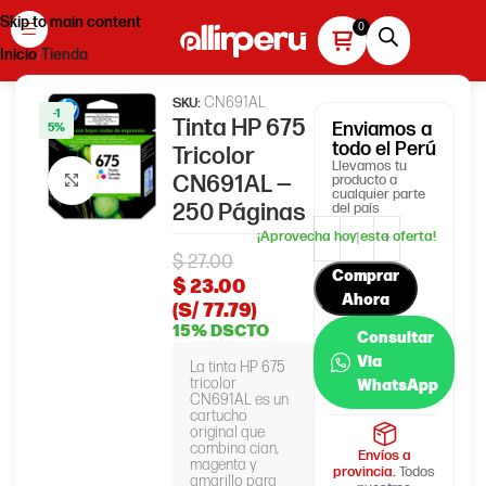
Skip to main content
Inicio
Tienda
CN691AL
SKU:
-1
Tinta HP 675
Enviamos
a
5%
todo el Perú
Tricolor
Llevamos tu
CN691AL —
producto a
Haga clic para ampliar
cualquier parte
250 Páginas
del país
$
27.00
Comprar
$
23.00
Ahora
(S/ 77.79)
15% DSCTO
Consultar
Via
La tinta HP 675
tricolor
WhatsApp
CN691AL es un
cartucho
original que
combina cian,
Envíos a
magenta y
provincia.
Todos
amarillo para