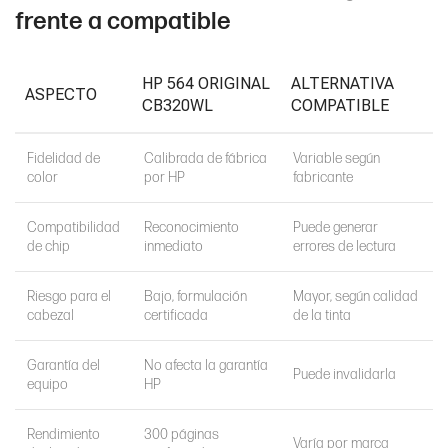
frente a compatible
HP 564 ORIGINAL
ALTERNATIVA
ASPECTO
CB320WL
COMPATIBLE
Fidelidad de
Calibrada de fábrica
Variable según
color
por HP
fabricante
Compatibilidad
Reconocimiento
Puede generar
de chip
inmediato
errores de lectura
Riesgo para el
Bajo, formulación
Mayor, según calidad
cabezal
certificada
de la tinta
Garantía del
No afecta la garantía
Puede invalidarla
equipo
HP
Rendimiento
300 páginas
Varía por marca