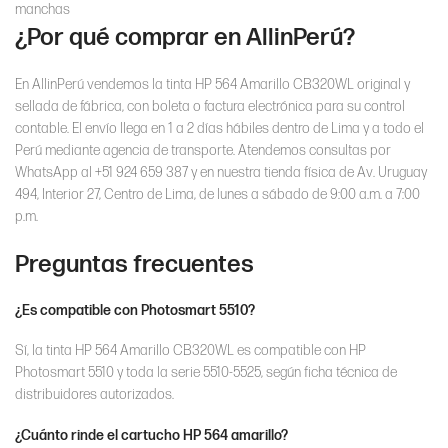
manchas
¿Por qué comprar en AllinPerú?
En AllinPerú vendemos la tinta HP 564 Amarillo CB320WL original y
sellada de fábrica, con boleta o factura electrónica para su control
contable. El envío llega en 1 a 2 días hábiles dentro de Lima y a todo el
Perú mediante agencia de transporte. Atendemos consultas por
WhatsApp al +51 924 659 387 y en nuestra tienda física de Av. Uruguay
494, Interior 27, Centro de Lima, de lunes a sábado de 9:00 a.m. a 7:00
p.m.
Preguntas frecuentes
¿Es compatible con Photosmart 5510?
Sí, la tinta HP 564 Amarillo CB320WL es compatible con HP
Photosmart 5510 y toda la serie 5510-5525, según ficha técnica de
distribuidores autorizados.
¿Cuánto rinde el cartucho HP 564 amarillo?