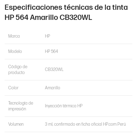
Especificaciones técnicas de la tinta
HP 564 Amarillo CB320WL
Marca
HP
Modelo
HP 564
Código de
CB320WL
producto
Color
Amarillo
Tecnología de
Inyección térmica HP
impresión
Volumen
3 ml, confirmado en ficha oficial HP.com Perú