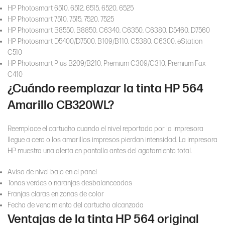
HP Photosmart 6510, 6512, 6515, 6520, 6525
HP Photosmart 7510, 7515, 7520, 7525
HP Photosmart B8550, B8850, C6340, C6350, C6380, D5460, D7560
HP Photosmart D5400/D7500, B109/B110, C5380, C6300, eStation
C510
HP Photosmart Plus B209/B210, Premium C309/C310, Premium Fax
C410
¿Cuándo reemplazar la tinta HP 564
Amarillo CB320WL?
Reemplace el cartucho cuando el nivel reportado por la impresora
llegue a cero o los amarillos impresos pierdan intensidad. La impresora
HP muestra una alerta en pantalla antes del agotamiento total.
Aviso de nivel bajo en el panel
Tonos verdes o naranjas desbalanceados
Franjas claras en zonas de color
Fecha de vencimiento del cartucho alcanzada
Ventajas de la tinta HP 564 original