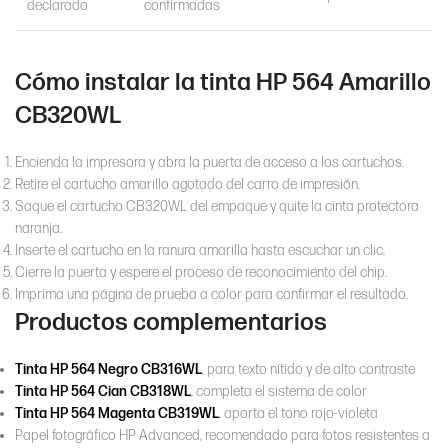
declarado
confirmadas
Cómo instalar la tinta HP 564 Amarillo
CB320WL
Encienda la impresora y abra la puerta de acceso a los cartuchos.
Retire el cartucho amarillo agotado del carro de impresión.
Saque el cartucho CB320WL del empaque y quite la cinta protectora
naranja.
Inserte el cartucho en la ranura amarilla hasta escuchar un clic.
Cierre la puerta y espere el proceso de reconocimiento del chip.
Imprima una página de prueba a color para confirmar el resultado.
Productos complementarios
Tinta HP 564 Negro CB316WL
, para texto nítido y de alto contraste
Tinta HP 564 Cian CB318WL
, completa el sistema de color
Tinta HP 564 Magenta CB319WL
, aporta el tono rojo-violeta
Papel fotográfico HP Advanced, recomendado para fotos resistentes a