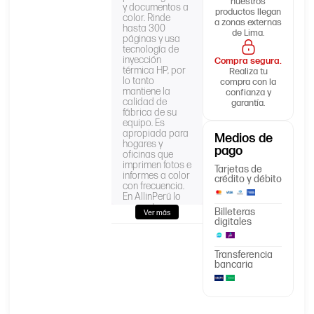
nuestros
y documentos a
productos llegan
color. Rinde
a zonas externas
hasta 300
de Lima.
páginas y usa
tecnología de
inyección
Compra segura.
térmica HP, por
Realiza tu
lo tanto
compra con la
mantiene la
confianza y
calidad de
garantía.
fábrica de su
equipo. Es
apropiada para
Medios de
hogares y
pago
oficinas que
imprimen fotos e
Tarjetas de
informes a color
crédito y débito
con frecuencia.
En AllinPerú lo
encuentra
Billeteras
Ver más
sellado de
digitales
fábrica, con
boleta o factura
electrónica.
Transferencia
bancaria
Producto
TINTA HP 564