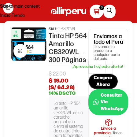
Skip to main content
Inicio
Tienda
CB320WL
SKU:
-1
Tinta HP 564
Enviamos
a
4%
todo el Perú
Amarillo
Llevamos tu
CB320WL —
producto a
Haga clic para ampliar
cualquier parte
300 Páginas
del país
$
22.00
Comprar
$
19.00
Ahora
(S/ 64.28)
14% DSCTO
Consultar
Via
La tinta HP 564
amarillo
WhatsApp
CB320WL es un
cartucho
original que
cierra el sistema
Envíos a
de cuatro tintas
provincia.
Todos
para fotografías