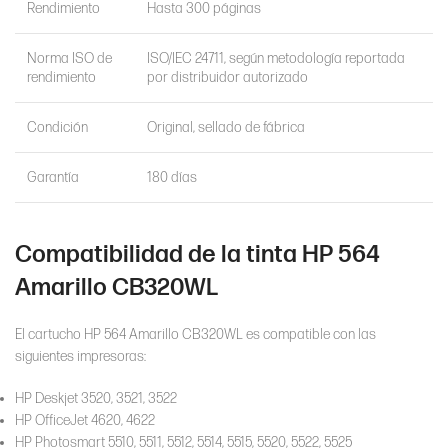
Rendimiento
Hasta 300 páginas
Norma ISO de
ISO/IEC 24711, según metodología reportada
rendimiento
por distribuidor autorizado
Condición
Original, sellado de fábrica
Garantía
180 días
Compatibilidad de la tinta HP 564
Amarillo CB320WL
El cartucho HP 564 Amarillo CB320WL es compatible con las
siguientes impresoras:
HP Deskjet 3520, 3521, 3522
HP OfficeJet 4620, 4622
HP Photosmart 5510, 5511, 5512, 5514, 5515, 5520, 5522, 5525