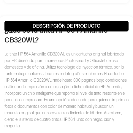
Código/Parte
CB320WL
Photosmart
Compatibilidad
D5445/D5460/C6340
DESCRIPCIÓN DE PRODUCTO
¿Qué es la tinta HP 564 Amarillo
Color
Yellow
CB320WL?
Rendimiento
300 páginas
La tinta HP 564 Amarillo CB320WL es un cartucho original fabricado
por HP, diseñado para impresoras Photosmart y OfficeJet de uso
doméstico y de oficina. Utiliza tecnología de inyección térmica, por lo
Marca
Hewlett-Packard
tanto entrega colores vibrantes en fotografías e informes. El cartucho
HP 564 Amarillo CB320WL rinde hasta 300 páginas bajo condiciones
Condición
Original
estándar de impresión a color, según la ficha oficial de HP. Además,
incorpora un chip inteligente que reporta el nivel de tinta restante en el
panel de la impresora. Es una opción adecuada para quienes imprimen
fotos o documentos con color de manera habitual y buscan un
repuesto original que conserve el rendimiento de fábrica. Asimismo,
cierra el sistema de cuatro tintas HP 564 junto con negro, cian y
magenta.