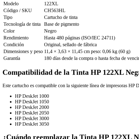
Modelo
122XL
Código / SKU
CH563HL
Tipo
Cartucho de tinta
Tecnología de tinta
Base de pigmento
Color
Negro
Rendimiento
Hasta 480 páginas (ISO/IEC 24711)
Condición
Original, sellado de fábrica
Dimensiones y peso
11,4 × 3,63 × 11,45 cm peso: 0,06 kg (60 g)
Garantía
180 días desde la compra o hasta fecha de venci
Compatibilidad de la Tinta HP 122XL N
Este cartucho es compatible con la siguiente línea de impresoras HP D
HP DeskJet 1000
HP DeskJet 1050
HP DeskJet 2000
HP DeskJet 2050
HP DeskJet 3000
HP DeskJet 3050
¿Cuándo reemplazar la Tinta HP 122XL