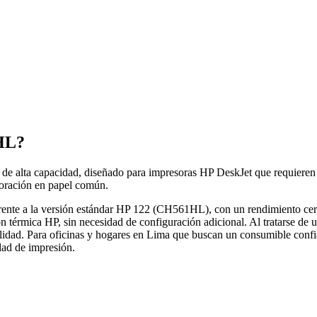
HL?
 alta capacidad, diseñado para impresoras HP DeskJet que requieren i
oloración en papel común.
o frente a la versión estándar HP 122 (CH561HL), con un rendimiento
n térmica HP, sin necesidad de configuración adicional. Al tratarse de un
alidad. Para oficinas y hogares en Lima que buscan un consumible confia
idad de impresión.