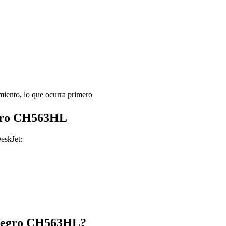
miento, lo que ocurra primero
egro CH563HL
eskJet:
 Negro CH563HL?