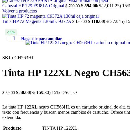
Cabezal HP 729 F9J81A Original
$
594.00
(S/ 2,011.25)
15
$
700.00
Volver a productos
Tinta HP 72 Magenta 130ml C9372A
$
110.00
(S/ 372.45)
1
$
130.00
-15%
Haga clic para ampliar
SKU:
CH563HL
Tinta HP 122XL Negro CH56
$
50.00
(S/ 169.30)
15% DSCTO
$
59.00
La tinta HP 122XL negro CH563HL es un cartucho original de alta ca
texto con frecuencia y buscan menos cambios de cartucho. Ofrece tinta 
extendida.
Producto
TINTA HP 122XL