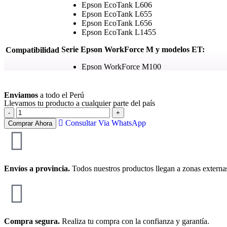
Epson EcoTank L606
Epson EcoTank L655
Epson EcoTank L656
Epson EcoTank L1455
Serie Epson WorkForce M y modelos ET:
Compatibilidad
Epson WorkForce M100
Epson WorkForce M105
Ver más
Epson WorkForce M200
Epson WorkForce M205
Enviamos
a todo el Perú
Llevamos tu producto a cualquier parte del país
Epson ET-4550
Epson ET-16500
Consultar Via WhatsApp
Comprar Ahora
Condición
Nuevo — Original de fábrica
Garantía
Garantía 6 meses (Epson Perú)
Envíos a provincia.
Todos nuestros productos llegan a zonas externa
Compra segura.
Realiza tu compra con la confianza y garantía.