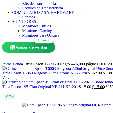
Kits de Transferencia
Rodillos de Transferencia
COMPUTADORAS Y HARDWARE
Laptops
MONITORES
Monitores Curvos
Monitores Gaming
Monitores para Oficina
En línea
Asesor de ventas
Inicio
Tienda
Tinta Epson T774120 Negro — 6,000 páginas DURAB
Tinta Epson T6063 Magenta UltraChrome K3 220ml
$
162.00
$
138.
Volver a productos
Tinta Epson 195 Cian Original XP-211 XP-201
$
18.00
$
15.00
(S/ 5
-12%