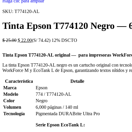
Haga clic para ampliar
SKU:
T774120-AL
Tinta Epson T774120 Negro — 
$
25.00
$
22.00
(S/ 74.42)
12% DSCTO
Tinta Epson T774120-AL original — para impresoras WorkFor
La tinta Epson T774120-AL negro es un cartucho original con tecnolo
WorkForce M y EcoTank L de Epson, garantizando textos nítidos y resis
Característica
Detalle
Marca
Epson
Modelo
774 / T774120-AL
Color
Negro
Volumen
6,000 páginas / 140 ml
Tecnología
Pigmentada DURABrite Ultra Pro
Serie Epson EcoTank L: