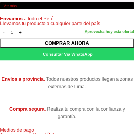
Ver más
Color
Negro
Enviamos
a todo el Perú
Llevamos tu producto a cualquier parte del país
Volumen
10,000 páginas / 202 ml
Tinta pigmentada DURABrite Ultra
COMPRAR AHORA
Tipo
original Epson
Consultar Via WhatsApp
WorkForce Pro WF-6090, WF-6590,
Compatibilidad
WF-8090 y WF-8590
Envíos a provincia.
Todos nuestros productos llegan a zonas
Condición
Nuevo — Original de fábrica
externas de Lima.
Garantía
Garantía 6 meses (Epson Perú)
Compra segura.
Realiza tu compra con la confianza y
garantía.
Medios de pago