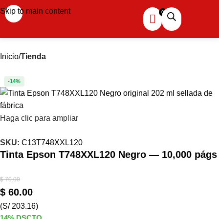
Skip to main content
Inicio
Tienda
-14%
Haga clic para ampliar
SKU:
C13T748XXL120
Tinta Epson T748XXL120 Negro — 10,000 págs
$
70.00
$
60.00
(S/ 203.16)
14% DSCTO