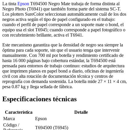
La tinta
Epson
T694500 Negro Mate trabaja de forma distinta al
Negro Photo (T6941) que también forma parte del sistema SC-T.
Los plotters SureColor seleccionan automáticamente cuál de los dos
negros activa según el tipo de papel configurado en el trabajo:
cuando el perfil de papel corresponde a un soporte mate o bond, el
equipo usa el slot T6945; cuando corresponde a papel fotográfico o
con recubrimiento brillante, activa el T6941.
Este mecanismo garantiza que la densidad de negro sea siempre la
óptima para cada soporte, sin que el usuario tenga que intervenir
manualmente. Con 700 ml por botella y rendimiento certificado de
hasta 16 000 páginas bajo cobertura estándar, la T694500 está
pensada para entornos de trabajo continuo: estudios de arquitectura
que imprimen planos en papel bond a diario, oficinas de ingeniería
civil con alta rotación de documentación técnica y centros de
reprografía con demanda sostenida. La botella mide 27 × 11 × 4 cm,
pesa 0.87 kg y llega sellada de fábrica.
Especificaciones técnicas
Característica
Detalle
Marca
Epson
Código /
T694500 (T6945)