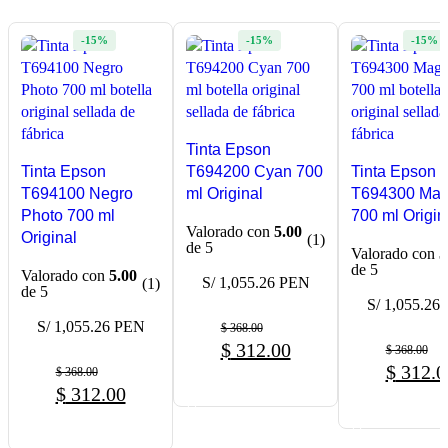
-15%
-15%
-15%
Tinta Epson
Tinta Epson
T694200 Cyan 700
Tinta Epson
T694100 Negro
ml Original
T694300 Mag
Photo 700 ml
700 ml Origin
Valorado con
5.00
Original
(1)
de 5
Valorado con
5
de 5
Valorado con
5.00
S/ 1,055.26 PEN
(1)
de 5
S/ 1,055.26
S/ 1,055.26 PEN
$
368.00
$
312.00
$
368.00
$
312.0
$
368.00
COMPRAR AHORA
$
312.00
COMPRAR A
COMPRAR AHORA