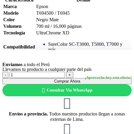
Marca
Epson
Modelo
T694500 / T6945
Color
Negro Mate
Volumen
700 ml / 16,000 páginas
Tecnología
UltraChrome XD
SureColor SC-T3000, T5000, T7000 y
Compatibilidad
más
Ver más
Condición
Nuevo — Original de fábrica
Enviamos
a todo el Perú
Garantía
Garantía 6 meses (Epson Perú)
Llevamos tu producto a cualquier parte del país
Comprar Ahora
Consultar Via WhatsApp
Envíos a provincia.
Todos nuestros productos llegan a zonas
externas de Lima.