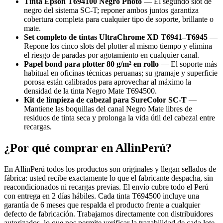
Tinta Epson T694100 Negro Photo
— El segundo slot de
negro del sistema SC-T; reponer ambos juntos garantiza
cobertura completa para cualquier tipo de soporte, brillante o
mate.
Set completo de tintas UltraChrome XD T6941–T6945
—
Repone los cinco slots del plotter al mismo tiempo y elimina
el riesgo de paradas por agotamiento en cualquier canal.
Papel bond para plotter 80 g/m² en rollo
— El soporte más
habitual en oficinas técnicas peruanas; su gramaje y superficie
porosa están calibrados para aprovechar al máximo la
densidad de la tinta Negro Mate T694500.
Kit de limpieza de cabezal para SureColor SC-T
—
Mantiene las boquillas del canal Negro Mate libres de
residuos de tinta seca y prolonga la vida útil del cabezal entre
recargas.
¿Por qué comprar en AllinPerú?
En AllinPerú todos los productos son originales y llegan sellados de
fábrica: usted recibe exactamente lo que el fabricante despacha, sin
reacondicionados ni recargas previas. El envío cubre todo el Perú
con entrega en 2 días hábiles. Cada tinta T694500 incluye una
garantía de 6 meses que respalda el producto frente a cualquier
defecto de fabricación. Trabajamos directamente con distribuidores
autorizados, lo que nos permite verificar la trazabilidad de cada lote