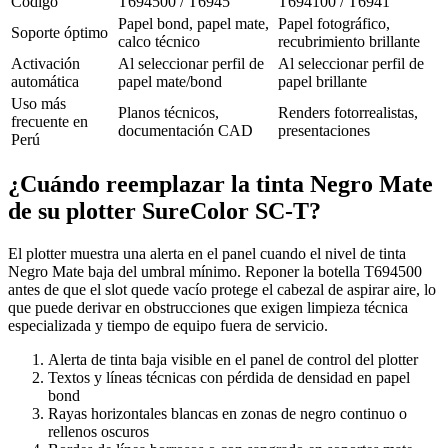
Código
T694500 / T6945
T694100 / T6941
Papel bond, papel mate,
Papel fotográfico,
Soporte óptimo
calco técnico
recubrimiento brillante
Activación
Al seleccionar perfil de
Al seleccionar perfil de
automática
papel mate/bond
papel brillante
Uso más
Planos técnicos,
Renders fotorrealistas,
frecuente en
documentación CAD
presentaciones
Perú
¿Cuándo reemplazar la tinta Negro Mate
de su plotter SureColor SC-T?
El plotter muestra una alerta en el panel cuando el nivel de tinta
Negro Mate baja del umbral mínimo. Reponer la botella T694500
antes de que el slot quede vacío protege el cabezal de aspirar aire, lo
que puede derivar en obstrucciones que exigen limpieza técnica
especializada y tiempo de equipo fuera de servicio.
Alerta de tinta baja visible en el panel de control del plotter
Textos y líneas técnicas con pérdida de densidad en papel
bond
Rayas horizontales blancas en zonas de negro continuo o
rellenos oscuros