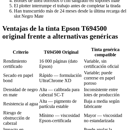
Bordes de línea borrosos o con sangrado en soportes mate
El plotter interrumpe el trabajo antes de completar la tirada
Han transcurrido más de 24 meses desde la última recarga del
slot Negro Mate
Ventajas de la tinta Epson T694500
original frente a alternativas genéricas
Tinta genérica
Criterio
T694500 Original
compatible
Rendimiento
16 000 páginas (dato
Variable, sin
certificado
Epson)
certificación oficial
Variable; puede
Secado en papel
Rápido — formulación
correrse en papel
bond
UltraChrome XD
poroso
Densidad de negro
Alta — calibrada para
Inconsistente entre
en mate
cabezal SC-T
lotes de producción
Alta — pigmento de
Baja a media según
Resistencia al agua
partícula estable
fabricante
Riesgo de
Mínimo — viscosidad
Mayor — viscosidad
obstrucción de
Epson-certificada
no estandarizada
cabezal
Impacto en
Puede anular la