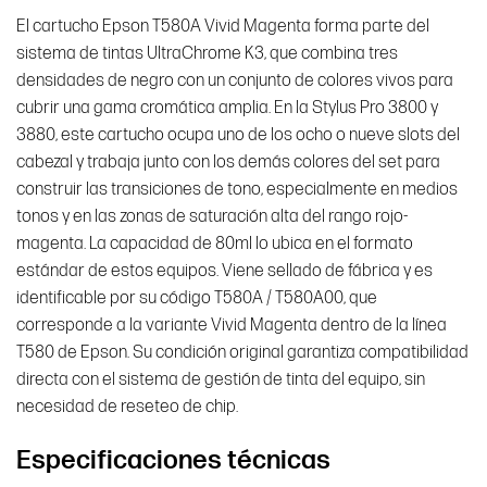
Volumen
80 ml
El cartucho Epson T580A Vivid Magenta forma parte del
sistema de tintas UltraChrome K3, que combina tres
UltraChrome
Tecnología
densidades de negro con un conjunto de colores vivos para
K3 de Epson
cubrir una gama cromática amplia. En la Stylus Pro 3800 y
3880, este cartucho ocupa uno de los ocho o nueve slots del
Stylus Pro
Compatibilidad
cabezal y trabaja junto con los demás colores del set para
3800 y 3880
construir las transiciones de tono, especialmente en medios
tonos y en las zonas de saturación alta del rango rojo-
Nuevo —
magenta. La capacidad de 80ml lo ubica en el formato
Condición
Original de
estándar de estos equipos. Viene sellado de fábrica y es
fábrica
identificable por su código T580A / T580A00, que
corresponde a la variante Vivid Magenta dentro de la línea
Garantía 6
T580 de Epson. Su condición original garantiza compatibilidad
Garantía
meses
(Epson Perú)
directa con el sistema de gestión de tinta del equipo, sin
necesidad de reseteo de chip.
Especificaciones técnicas