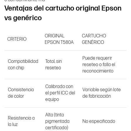
Ventajas del cartucho original Epson
vs genérico
ORIGINAL
CARTUCHO
CRITERIO
EPSON T580A
GENÉRICO
Puede requerir
Compatibilidad
Total, sin
reseteo o falla el
con chip
reseteo
reconocimiento
Calibrada con
Consistencia
Variable según lote
el perfil ICC del
de color
de fabricación
equipo
Alta (tinta
Resistencia a
pigmentada
No especificado
la luz
certificada)