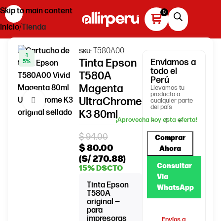
Skip to main content
Inicio
Tienda
T580A00
SKU:
-1
Tinta Epson
Enviamos
a
5%
todo el
T580A
Perú
Magenta
Llevamos tu
producto a
UltraChrome
Haga clic para ampliar
cualquier parte
del país
K3 80ml
$
94.00
Comprar
$
80.00
Ahora
(S/ 270.88)
Consultar
15% DSCTO
Via
Tinta Epson
WhatsApp
T580A
original —
para
impresoras
Envíos a