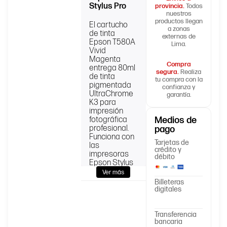
Stylus Pro
provincia.
Todos
nuestros
productos llegan
El cartucho
a zonas
de tinta
externas de
Epson T580A
Lima.
Vivid
Magenta
Compra
entrega 80ml
segura.
Realiza
de tinta
tu compra con la
pigmentada
confianza y
UltraChrome
garantía.
K3 para
impresión
fotográfica
Medios de
profesional.
pago
Funciona con
Tarjetas de
las
crédito y
impresoras
débito
Epson Stylus
Pro 3800 y
Ver más
3880, equipos
Billeteras
pensados
digitales
para trabajos
de alta
exigencia
Transferencia
bancaria
cromática. Es