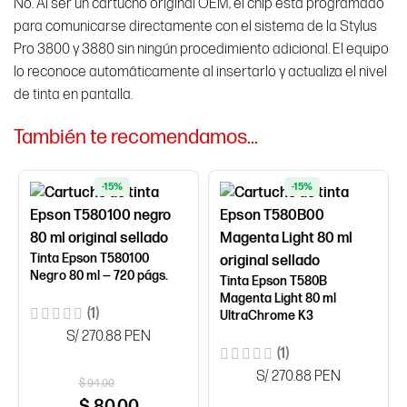
No. Al ser un cartucho original OEM, el chip está programado
para comunicarse directamente con el sistema de la Stylus
Pro 3800 y 3880 sin ningún procedimiento adicional. El equipo
lo reconoce automáticamente al insertarlo y actualiza el nivel
de tinta en pantalla.
También te recomendamos…
-15%
-15%
Tinta Epson T580100
Negro 80 ml — 720 págs.
Tinta Epson T580B
Magenta Light 80 ml
(1)
UltraChrome K3
S/ 270.88 PEN
(1)
S/ 270.88 PEN
$
94.00