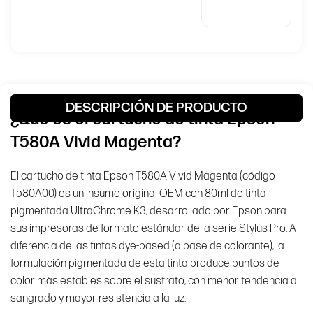
un insumo
original
sellado de
fábrica, con
garantía de 6
meses y
despacho en
2 días hábiles
desde
DESCRIPCIÓN DE PRODUCTO
AllinPerú.
¿Qué es el cartucho de tinta Epson
T580A Vivid Magenta?
CARACTERÍSTICA
DETALLE
El cartucho de tinta Epson T580A Vivid Magenta (código
Marca
Epson
T580A00) es un insumo original OEM con 80ml de tinta
pigmentada UltraChrome K3, desarrollado por Epson para
Modelo
T580A
sus impresoras de formato estándar de la serie Stylus Pro. A
diferencia de las tintas dye-based (a base de colorante), la
Vivid
formulación pigmentada de esta tinta produce puntos de
Color
Magenta
color más estables sobre el sustrato, con menor tendencia al
sangrado y mayor resistencia a la luz.