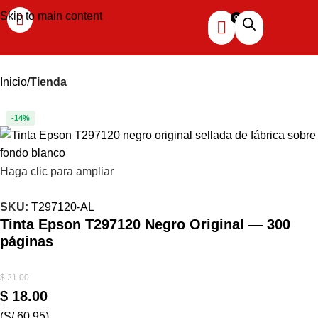
Skip to main content
Inicio
Tienda
-14%
Haga clic para ampliar
SKU:
T297120-AL
Tinta Epson T297120 Negro Original — 300
páginas
$
21.00
$
18.00
(S/ 60.95)