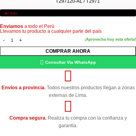
T297120-AL / T2971
Ver más
Color
Negro
Enviamos
a todo el Perú
Llevamos tu producto a cualquier parte del país
Volumen
8 ml — 300 páginas
Tecnología
PrecisionCore piezoeléctrica
COMPRAR AHORA
Consultar Via WhatsApp
Compatibilidad
XP-231, XP-241, XP-431, XP-441
Condición
Nuevo — Original de fábrica
Envíos a provincia.
Todos nuestros productos llegan a zonas
externas de Lima.
Garantía
Garantía 6 meses (Epson Perú)
Compra segura.
Realiza tu compra con la confianza y
garantía.